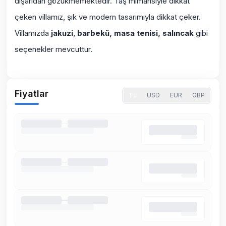
dışarıdan gözükmemektedir. Taş mimarisiyle dikkat
çeken villamız, şık ve modern tasarımıyla dikkat çeker.
Villamızda
jakuzi
,
barbekü, masa tenisi, salıncak
gibi
seçenekler mevcuttur.
Fiyatlar
TL
USD
EUR
GBP