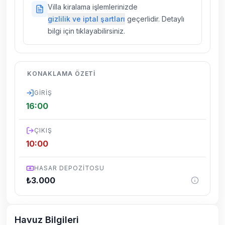
Doğa içerisinde konuma sahip olan tüm
Villa kiralama işlemlerinizde
villalarımızda düzenli olarak ilaçlama
gizlilik ve iptal şartları
geçerlidir. Detaylı
yapılmaktadır. Buna rağmen çevrede
bilgi için tıklayabilirsiniz.
kelebek, böcek, sinek vs. bulunma ihtimali
vardır.
Villalarımızın bulunmuş olduğu bölgelerde
KONAKLAMA ÖZETI
dönemsel olarak altyapı çalışmaları
yapılabilmektedir. Bu çalışma nedeniyle yol
GIRIŞ
çalışması, elektrik ve su kesintileri
16:00
yaşanabilmektedir.
ÇIKIŞ
10:00
HASAR DEPOZITOSU
₺
3.000
Havuz Bilgileri