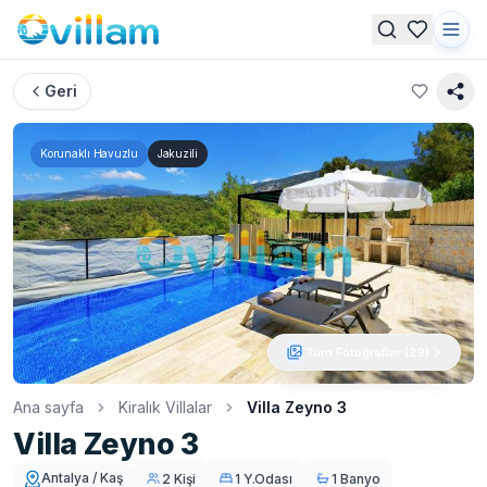
Geri
Korunaklı Havuzlu
Jakuzili
Tüm Fotoğraflar (
29
)
Ana sayfa
Kiralık Villalar
Villa Zeyno 3
Villa Zeyno 3
Antalya / Kaş
2 Kişi
1 Y.Odası
1 Banyo