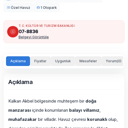
Özel Havuz
1 Otopark
T.C. KÜLTÜR VE TURİZM BAKANLIĞI
07-8836
Belgeyi Görüntüle
Açıklama
Fiyatlar
Uygunluk
Mesafeler
Yorum(0)
Açıklama
Kalkan Akbel bölgesinde muhteşem bir
doğa
manzarası
içinde konumlanan
balayı villamız
,
muhafazakar
bir villadır. Havuz çevresi
korunaklı
olup,