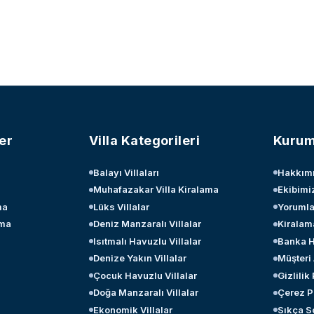
er
Villa Kategorileri
Kurum
Balayı Villaları
Hakkım
Muhafazakar Villa Kiralama
Ekibimi
ma
Lüks Villalar
Yorumla
ama
Deniz Manzaralı Villalar
Kiralam
Isıtmalı Havuzlu Villalar
Banka H
Denize Yakın Villalar
Müşteri
Çocuk Havuzlu Villalar
Gizlilik
Doğa Manzaralı Villalar
Çerez Po
Ekonomik Villalar
Sıkça S