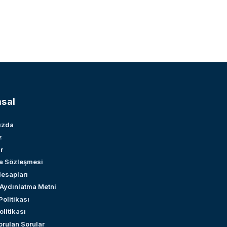
sal
ızda
z
r
a Sözleşmesi
esapları
 Aydınlatma Metni
 Politikası
litikası
orulan Sorular