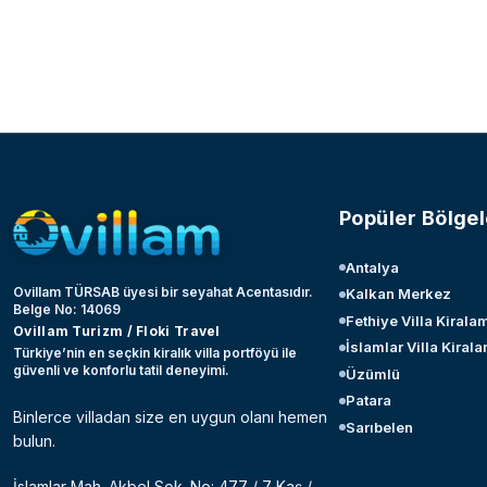
Popüler Bölgel
Antalya
Ovillam TÜRSAB üyesi bir seyahat Acentasıdır.
Kalkan Merkez
Belge No: 14069
Fethiye Villa Kirala
Ovillam Turizm / Floki Travel
İslamlar Villa Kiral
Türkiye’nin en seçkin kiralık villa portföyü ile
güvenli ve konforlu tatil deneyimi.
Üzümlü
Patara
Binlerce villadan size en uygun olanı hemen
Sarıbelen
bulun.
İslamlar Mah. Akbel Sok. No: 477 / 7 Kaş /