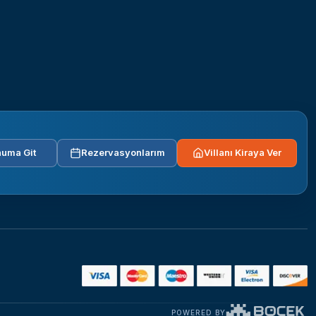
uma Git
Rezervasyonlarım
Villanı Kiraya Ver
POWERED BY