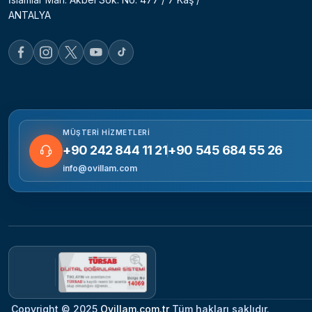
ANTALYA
MÜŞTERI HIZMETLERI
+90 242 844 11 21
+90 545 684 55 26
info@ovillam.com
Copyright © 2025
Ovillam.com.tr
Tüm hakları saklıdır.