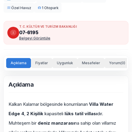
Özel Havuz
1 Otopark
T.C. KÜLTÜR VE TURİZM BAKANLIĞI
07-6195
Belgeyi Görüntüle
Açıklama
Fiyatlar
Uygunluk
Mesafeler
Yorum(0)
Açıklama
Kalkan Kalamar bölgesinde konumlanan
Villa Water
Edge 4
,
2 Kişilik
kapasiteli
lüks tatil villası
dır.
Muhteşem bir
deniz manzarası
na sahip olan villamız