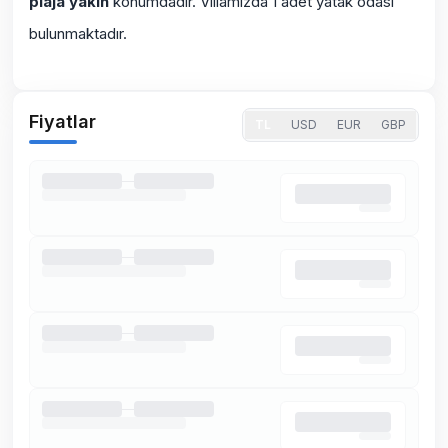
plaja yakın
konumdadır. Villamızda 1 adet yatak odası
bulunmaktadır.
Fiyatlar
TL
USD
EUR
GBP