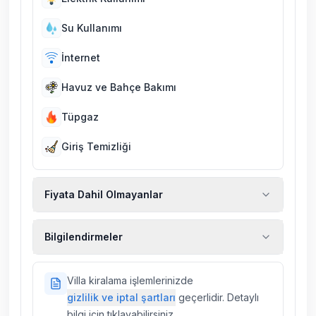
Su Kullanımı
İnternet
Havuz ve Bahçe Bakımı
Tüpgaz
Giriş Temizliği
Fiyata Dahil Olmayanlar
Ekstra temizlik, ekstra yeni çarşaf ve havlu,
Bilgilendirmeler
kiralık araç, rehberlik hizmetleri, sağlık vs.
sigortaları fiyatlara dahil değildir.
Doğa içerisinde konuma sahip olan tüm
Villa kiralama işlemlerinizde
villalarımızda düzenli olarak ilaçlama
gizlilik ve iptal şartları
geçerlidir. Detaylı
yapılmaktadır. Buna rağmen çevrede
bilgi için tıklayabilirsiniz.