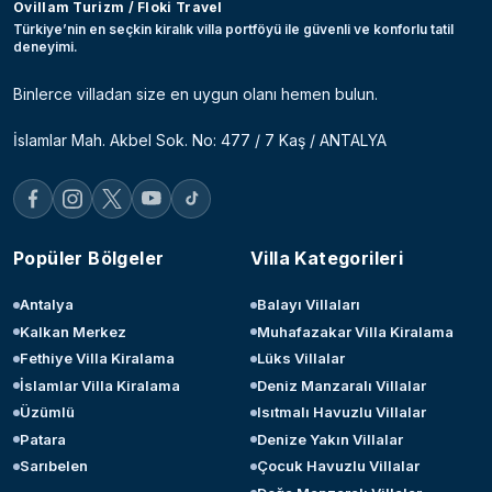
Ovillam Turizm / Floki Travel
Türkiye’nin en seçkin kiralık villa portföyü ile güvenli ve konforlu tatil
deneyimi.
Binlerce villadan size en uygun olanı hemen bulun.
İslamlar Mah. Akbel Sok. No: 477 / 7 Kaş / ANTALYA
Popüler Bölgeler
Villa Kategorileri
Antalya
Balayı Villaları
Kalkan Merkez
Muhafazakar Villa Kiralama
Fethiye Villa Kiralama
Lüks Villalar
İslamlar Villa Kiralama
Deniz Manzaralı Villalar
Üzümlü
Isıtmalı Havuzlu Villalar
Patara
Denize Yakın Villalar
Sarıbelen
Çocuk Havuzlu Villalar