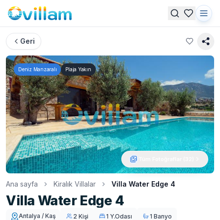
Geri
Deniz Manzaralı
Plaja Yakın
Tüm Fotoğraflar (
32
)
Ana sayfa
Kiralık Villalar
Villa Water Edge 4
Villa Water Edge 4
Antalya / Kaş
2 Kişi
1 Y.Odası
1 Banyo