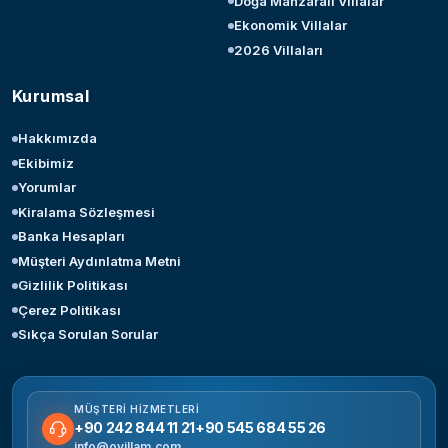
Doğa Manzaralı Villalar
Ekonomik Villalar
2026 Villaları
Kurumsal
Hakkımızda
Ekibimiz
Yorumlar
Kiralama Sözleşmesi
Banka Hesapları
Müşteri Aydınlatma Metni
Gizlilik Politikası
Çerez Politikası
Sıkça Sorulan Sorular
MÜŞTERI HIZMETLERI
+90 242 844 11 21
+90 545 684 55 26
info@ovillam.com