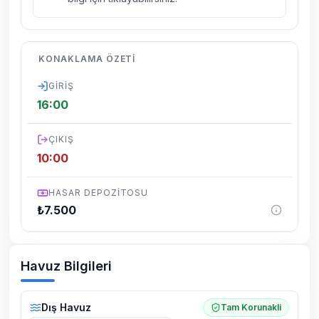
kelebek, böcek, sinek vs. bulunma ihtimali
vardır.
Villalarımızın bulunmuş olduğu bölgelerde
KONAKLAMA ÖZETI
dönemsel olarak altyapı çalışmaları
yapılabilmektedir. Bu çalışma nedeniyle yol
GIRIŞ
çalışması, elektrik ve su kesintileri
16:00
yaşanabilmektedir.
ÇIKIŞ
10:00
HASAR DEPOZITOSU
₺
7.500
Havuz Bilgileri
Dış Havuz
Tam Korunakli