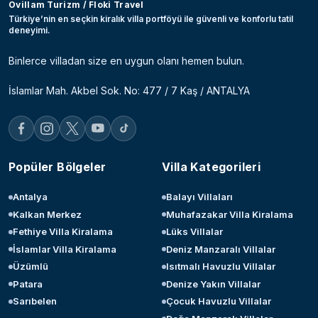
Ovillam Turizm / Floki Travel
Türkiye’nin en seçkin kiralık villa portföyü ile güvenli ve konforlu tatil
deneyimi.
Binlerce villadan size en uygun olanı hemen bulun.
İslamlar Mah. Akbel Sok. No: 477 / 7 Kaş / ANTALYA
Popüler Bölgeler
Villa Kategorileri
Antalya
Balayı Villaları
Kalkan Merkez
Muhafazakar Villa Kiralama
Fethiye Villa Kiralama
Lüks Villalar
İslamlar Villa Kiralama
Deniz Manzaralı Villalar
Üzümlü
Isıtmalı Havuzlu Villalar
Patara
Denize Yakın Villalar
Sarıbelen
Çocuk Havuzlu Villalar