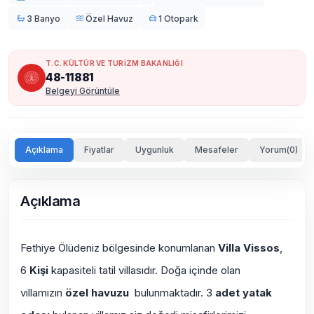
3 Banyo
Özel Havuz
1 Otopark
T.C. KÜLTÜR VE TURİZM BAKANLIĞI
48-11881
Belgeyi Görüntüle
Açıklama
Fiyatlar
Uygunluk
Mesafeler
Yorum(0)
Açıklama
Fethiye Ölüdeniz bölgesinde konumlanan
Villa Vissos
,
6
Kişi
kapasiteli tatil villasıdır. Doğa içinde olan
villamızın
özel havuzu
bulunmaktadır. 3
adet yatak