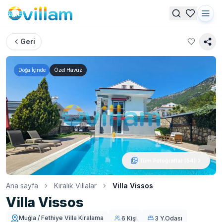
Geri
Doğa İçinde
Özel Havuz
Tüm Fotoğraflar (
54
)
Ana sayfa
Kiralık Villalar
Villa Vissos
Villa Vissos
Muğla / Fethiye Villa Kiralama
6 Kişi
3 Y.Odası