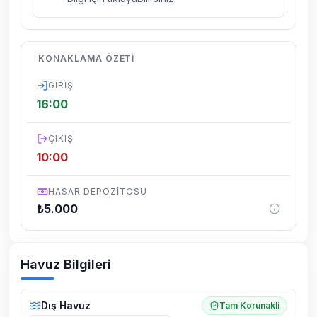
kelebek, böcek, sinek vs. bulunma ihtimali
vardır.
Villalarımızın bulunmuş olduğu bölgelerde
KONAKLAMA ÖZETI
dönemsel olarak altyapı çalışmaları
yapılabilmektedir. Bu çalışma nedeniyle yol
GIRIŞ
çalışması, elektrik ve su kesintileri
16:00
yaşanabilmektedir.
ÇIKIŞ
10:00
HASAR DEPOZITOSU
₺
5.000
Havuz Bilgileri
Dış Havuz
Tam Korunakli