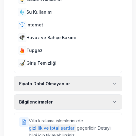
Su Kullanımı
İnternet
Havuz ve Bahçe Bakımı
Tüpgaz
Giriş Temizliği
Fiyata Dahil Olmayanlar
Ekstra temizlik, ekstra yeni çarşaf ve havlu,
Bilgilendirmeler
kiralık araç, rehberlik hizmetleri, sağlık vs.
sigortaları fiyatlara dahil değildir.
Doğa içerisinde konuma sahip olan tüm
Villa kiralama işlemlerinizde
villalarımızda düzenli olarak ilaçlama
gizlilik ve iptal şartları
geçerlidir. Detaylı
yapılmaktadır. Buna rağmen çevrede
bilgi için tıklayabilirsiniz.