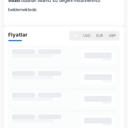
odası
bulanan villamız siz değerli misafirlerimizi
beklemektedir.
Fiyatlar
TL
USD
EUR
GBP