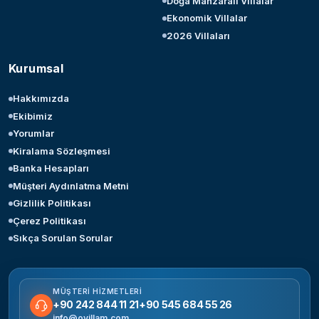
Doğa Manzaralı Villalar
Ekonomik Villalar
2026 Villaları
Kurumsal
Hakkımızda
Ekibimiz
Yorumlar
Kiralama Sözleşmesi
Banka Hesapları
Müşteri Aydınlatma Metni
Gizlilik Politikası
Çerez Politikası
Sıkça Sorulan Sorular
MÜŞTERI HIZMETLERI
+90 242 844 11 21
+90 545 684 55 26
info@ovillam.com