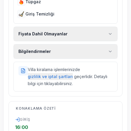
Tüpgaz
Giriş Temizliği
Fiyata Dahil Olmayanlar
Ekstra temizlik, ekstra yeni çarşaf ve havlu,
Bilgilendirmeler
kiralık araç, rehberlik hizmetleri, sağlık vs.
sigortaları fiyatlara dahil değildir.
Doğa içerisinde konuma sahip olan tüm
Villa kiralama işlemlerinizde
villalarımızda düzenli olarak ilaçlama
gizlilik ve iptal şartları
geçerlidir. Detaylı
yapılmaktadır. Buna rağmen çevrede
bilgi için tıklayabilirsiniz.
kelebek, böcek, sinek vs. bulunma ihtimali
vardır.
Villalarımızın bulunmuş olduğu bölgelerde
KONAKLAMA ÖZETI
dönemsel olarak altyapı çalışmaları
yapılabilmektedir. Bu çalışma nedeniyle yol
GIRIŞ
çalışması, elektrik ve su kesintileri
16:00