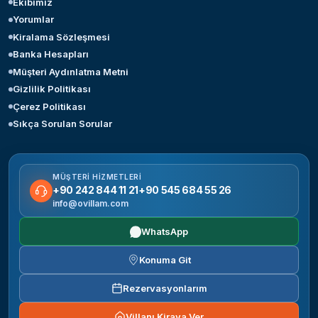
Ekibimiz
Yorumlar
Kiralama Sözleşmesi
Banka Hesapları
Müşteri Aydınlatma Metni
Gizlilik Politikası
Çerez Politikası
Sıkça Sorulan Sorular
MÜŞTERI HIZMETLERI
+90 242 844 11 21
+90 545 684 55 26
info@ovillam.com
WhatsApp
Konuma Git
Rezervasyonlarım
Villanı Kiraya Ver