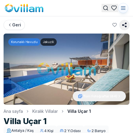
Geri
Korunaklı Havuzlu
Jakuzili
Tüm Fotoğraflar (
64
)
Ana sayfa
Kiralık Villalar
Villa Uçar 1
Villa Uçar 1
Antalya / Kaş
4 Kişi
2 Y.Odası
2 Banyo