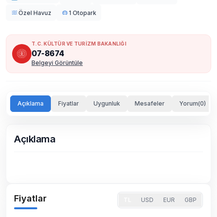
Özel Havuz
1 Otopark
T.C. KÜLTÜR VE TURİZM BAKANLIĞI
07-8674
Belgeyi Görüntüle
Açıklama
Fiyatlar
Uygunluk
Mesafeler
Yorum(0)
Açıklama
Fiyatlar
TL
USD
EUR
GBP