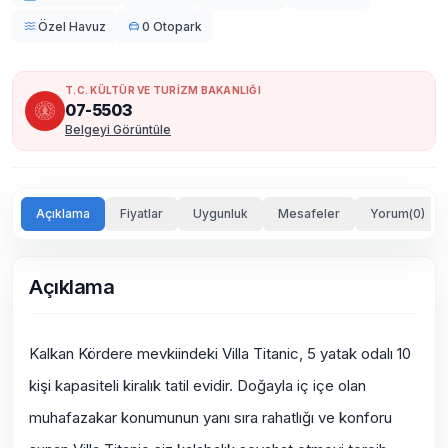
Özel Havuz
0 Otopark
T.C. KÜLTÜR VE TURİZM BAKANLIĞI
07-5503
Belgeyi Görüntüle
Açıklama
Fiyatlar
Uygunluk
Mesafeler
Yorum(0)
Açıklama
Kalkan Kördere mevkiindeki Villa Titanic, 5 yatak odalı 10
kişi kapasiteli kiralık tatil evidir. Doğayla iç içe olan
muhafazakar konumunun yanı sıra rahatlığı ve konforu