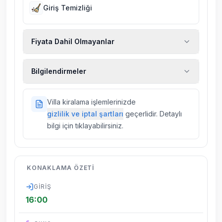
Giriş Temizliği
Fiyata Dahil Olmayanlar
Ekstra temizlik, ekstra yeni çarşaf ve havlu,
Bilgilendirmeler
kiralık araç, rehberlik hizmetleri, sağlık vs.
sigortaları fiyatlara dahil değildir.
Doğa içerisinde konuma sahip olan tüm
Villa kiralama işlemlerinizde
villalarımızda düzenli olarak ilaçlama
gizlilik ve iptal şartları
geçerlidir. Detaylı
yapılmaktadır. Buna rağmen çevrede
bilgi için tıklayabilirsiniz.
kelebek, böcek, sinek vs. bulunma ihtimali
vardır.
Villalarımızın bulunmuş olduğu bölgelerde
KONAKLAMA ÖZETI
dönemsel olarak altyapı çalışmaları
yapılabilmektedir. Bu çalışma nedeniyle yol
GIRIŞ
çalışması, elektrik ve su kesintileri
16:00
yaşanabilmektedir.