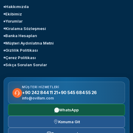
Hakkımızda
Ekibimiz
Yorumlar
Kiralama Sözleşmesi
Banka Hesapları
Müşteri Aydınlatma Metni
Gizlilik Politikası
Çerez Politikası
Sıkça Sorulan Sorular
MÜŞTERI HIZMETLERI
+90 242 844 11 21
+90 545 684 55 26
info@ovillam.com
WhatsApp
Konuma Git