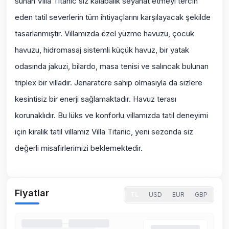
sunan Villa Titanic siz kalabalık seyahat etmeyi tercih
eden tatil severlerin tüm ihtiyaçlarını karşılayacak şekilde
tasarlanmıştır. Villamızda özel yüzme havuzu, çocuk
havuzu, hidromasaj sistemli küçük havuz, bir yatak
odasında jakuzi, bilardo, masa tenisi ve salıncak bulunan
triplex bir villadır. Jenaratöre sahip olmasıyla da sizlere
kesintisiz bir enerji sağlamaktadır. Havuz terası
korunaklıdır. Bu lüks ve konforlu villamızda tatil deneyimi
için kiralık tatil villamız Villa Titanic, yeni sezonda siz
değerli misafirlerimizi beklemektedir.
Fiyatlar
TL
USD
EUR
GBP