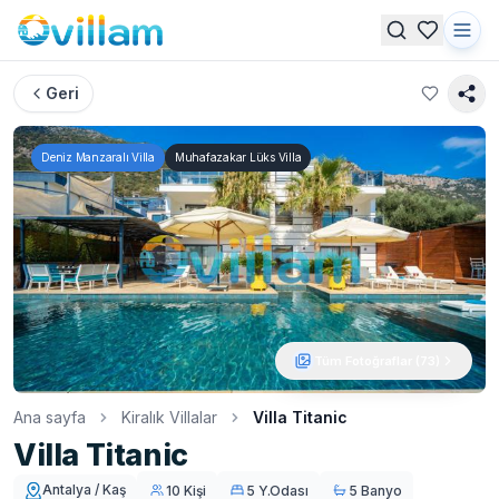
Geri
Deniz Manzaralı Villa
Muhafazakar Lüks Villa
Tüm Fotoğraflar (
73
)
Ana sayfa
Kiralık Villalar
Villa Titanic
Villa Titanic
Antalya / Kaş
10 Kişi
5 Y.Odası
5 Banyo