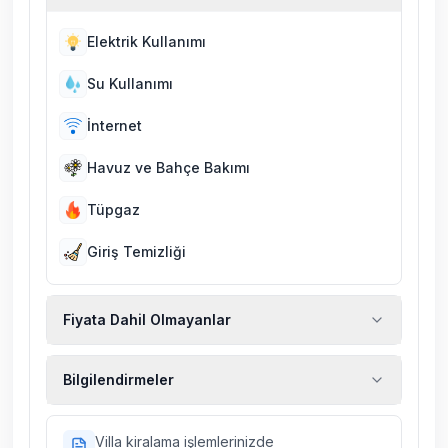
Elektrik Kullanımı
Su Kullanımı
İnternet
Havuz ve Bahçe Bakımı
Tüpgaz
Giriş Temizliği
Fiyata Dahil Olmayanlar
Ekstra temizlik, ekstra yeni çarşaf ve havlu,
Bilgilendirmeler
kiralık araç, rehberlik hizmetleri, sağlık vs.
sigortaları fiyatlara dahil değildir.
Doğa içerisinde konuma sahip olan tüm
Villa kiralama işlemlerinizde