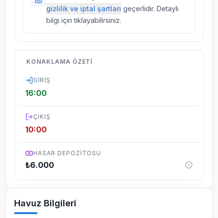
villalarımızda düzenli olarak ilaçlama
gizlilik ve iptal şartları
geçerlidir. Detaylı
yapılmaktadır. Buna rağmen çevrede
bilgi için tıklayabilirsiniz.
kelebek, böcek, sinek vs. bulunma ihtimali
vardır.
Villalarımızın bulunmuş olduğu bölgelerde
KONAKLAMA ÖZETI
dönemsel olarak altyapı çalışmaları
yapılabilmektedir. Bu çalışma nedeniyle yol
GIRIŞ
çalışması, elektrik ve su kesintileri
16:00
yaşanabilmektedir.
ÇIKIŞ
10:00
HASAR DEPOZITOSU
₺
6.000
Havuz Bilgileri