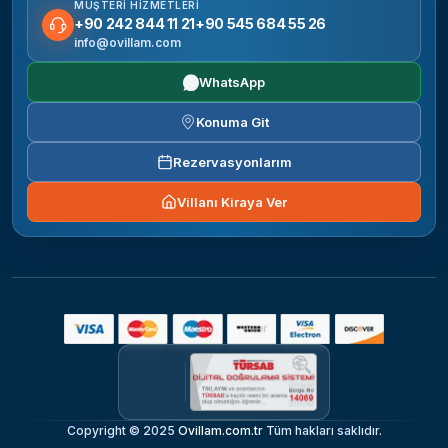
MÜŞTERI HIZMETLERI
+90 242 844 11 21
+90 545 684 55 26
info@ovillam.com
WhatsApp
Konuma Git
Rezervasyonlarım
Villanı Kiraya Ver
Copyright © 2025
Ovillam.com.tr
Tüm hakları saklıdır.