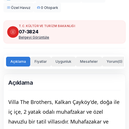
Özel Havuz
0 Otopark
T.C. KÜLTÜR VE TURİZM BAKANLIĞI
07-3824
Belgeyi Görüntüle
Açıklama
Fiyatlar
Uygunluk
Mesafeler
Yorum(0)
Açıklama
Villa The Brothers, Kalkan Çayköy'de, doğa ile
iç içe, 2 yatak odalı muhafzakar ve özel
havuzlu bir tatil villasıdır. Muhafazakar ve