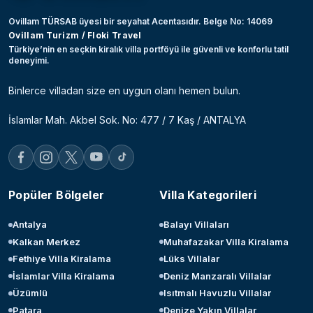
Ovillam TÜRSAB üyesi bir seyahat Acentasıdır. Belge No: 14069
Ovillam Turizm / Floki Travel
Türkiye’nin en seçkin kiralık villa portföyü ile güvenli ve konforlu tatil
deneyimi.
Binlerce villadan size en uygun olanı hemen bulun.
İslamlar Mah. Akbel Sok. No: 477 / 7 Kaş / ANTALYA
Popüler Bölgeler
Villa Kategorileri
Antalya
Balayı Villaları
Kalkan Merkez
Muhafazakar Villa Kiralama
Fethiye Villa Kiralama
Lüks Villalar
İslamlar Villa Kiralama
Deniz Manzaralı Villalar
Üzümlü
Isıtmalı Havuzlu Villalar
Patara
Denize Yakın Villalar