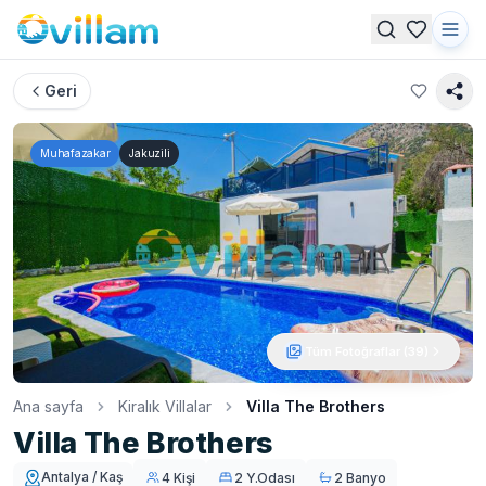
Geri
Muhafazakar
Jakuzili
Tüm Fotoğraflar (
39
)
Ana sayfa
Kiralık Villalar
Villa The Brothers
Villa The Brothers
Antalya / Kaş
4 Kişi
2 Y.Odası
2 Banyo