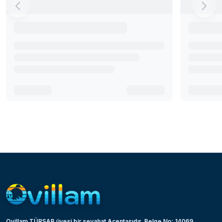
Ovillam TÜRSAB üyesi bir seyahat Acentasıdır. Belge No: 14069