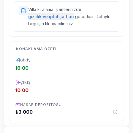
sigortaları fiyatlara dahil değildir.
Doğa içerisinde konuma sahip olan tüm
Villa kiralama işlemlerinizde
villalarımızda düzenli olarak ilaçlama
gizlilik ve iptal şartları
geçerlidir. Detaylı
yapılmaktadır. Buna rağmen çevrede
bilgi için tıklayabilirsiniz.
kelebek, böcek, sinek vs. bulunma ihtimali
vardır.
Villalarımızın bulunmuş olduğu bölgelerde
KONAKLAMA ÖZETI
dönemsel olarak altyapı çalışmaları
yapılabilmektedir. Bu çalışma nedeniyle yol
GIRIŞ
çalışması, elektrik ve su kesintileri
16:00
yaşanabilmektedir.
ÇIKIŞ
10:00
HASAR DEPOZITOSU
₺
3.000