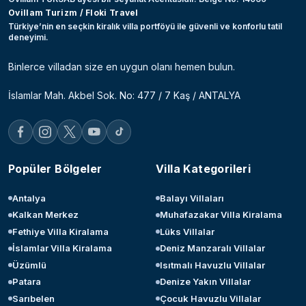
Ovillam Turizm / Floki Travel
Türkiye’nin en seçkin kiralık villa portföyü ile güvenli ve konforlu tatil
deneyimi.
Binlerce villadan size en uygun olanı hemen bulun.
İslamlar Mah. Akbel Sok. No: 477 / 7 Kaş / ANTALYA
Popüler Bölgeler
Villa Kategorileri
Antalya
Balayı Villaları
Kalkan Merkez
Muhafazakar Villa Kiralama
Fethiye Villa Kiralama
Lüks Villalar
İslamlar Villa Kiralama
Deniz Manzaralı Villalar
Üzümlü
Isıtmalı Havuzlu Villalar
Patara
Denize Yakın Villalar
Sarıbelen
Çocuk Havuzlu Villalar