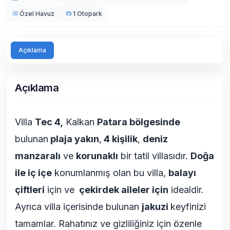
Özel Havuz
1 Otopark
Açıklama
Açıklama
Villa
Tec 4,
Kalkan
Patara bölgesinde
bulunan
plaja yakın
,
4 kişilik
,
deniz
manzaralı
ve
korunaklı
bir tatil villasıdır.
Doğa
ile iç içe
konumlanmış olan bu villa,
balayı
çiftleri
için ve
çekirdek aileler için
idealdir.
Ayrıca villa içerisinde bulunan
jakuzi
keyfinizi
tamamlar. Rahatınız ve gizliliğiniz için özenle