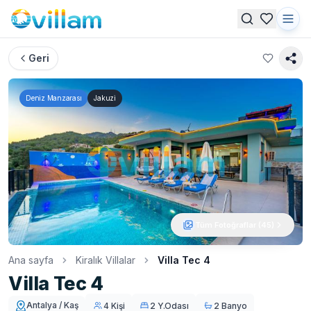
Geri
Deniz Manzarası
Jakuzi
Tüm Fotoğraflar (
45
)
Ana sayfa
Kiralık Villalar
Villa Tec 4
Villa Tec 4
Antalya / Kaş
4 Kişi
2 Y.Odası
2 Banyo