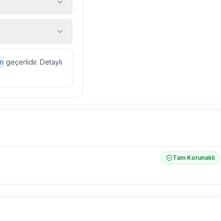
 araç, rehberlik
ir.
zda düzenli olarak
rı
geçerlidir. Detaylı
ebek, böcek, sinek
l olarak altyapı
 yol çalışması,
Tam Korunakli