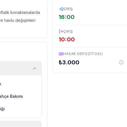
GIRIŞ
haftalık konaklamalarda
16:00
ve havlu değişimleri
ÇIKIŞ
10:00
HASAR DEPOZITOSU
₺
3.000
ı
ahçe Bakımı
iği