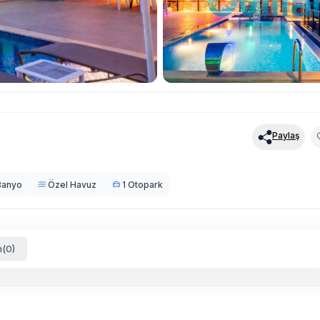
Paylaş
Banyo
Özel Havuz
1 Otopark
(0)