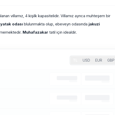
nan villamız, 4 kişilk kapasitelidir. Villamız ayrıca muhteşem bir
 yatak odası
blulunmakta olup, ebeveyn odasında
jakuzi
kmemektedir.
Muhafazakar
tatil için idealdir.
TL
USD
EUR
GBP