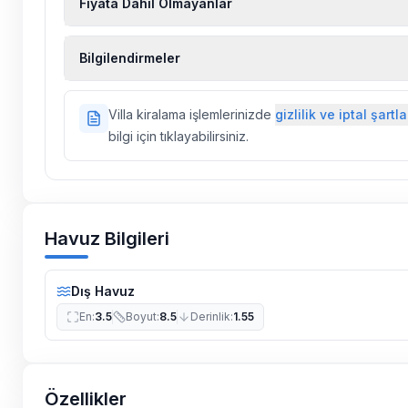
Fiyata Dahil Olmayanlar
Ekstra temizlik, ekstra yeni çarşaf ve havlu, kiralık
Bilgilendirmeler
hizmetleri, sağlık vs. sigortaları fiyatlara dahil değild
Doğa içerisinde konuma sahip olan tüm villalarımı
Villa kiralama işlemlerinizde
gizlilik ve iptal şartla
ilaçlama yapılmaktadır. Buna rağmen çevrede kel
bilgi için tıklayabilirsiniz.
vs. bulunma ihtimali vardır.
Villalarımızın bulunmuş olduğu bölgelerde dönemse
çalışmaları yapılabilmektedir. Bu çalışma nedeniyle
elektrik ve su kesintileri yaşanabilmektedir.
Havuz Bilgileri
Dış Havuz
En
:
3.5
Boyut
:
8.5
Derinlik
:
1.55
Özellikler