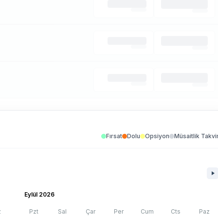
Fırsat
Dolu
Opsiyon
Müsaitlik Takvi
Eylül 2026
z
Pzt
Sal
Çar
Per
Cum
Cts
Paz