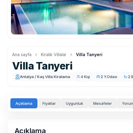
Ana sayfa
Kiralık Villalar
Villa Tanyeri
Villa Tanyeri
Antalya / Kaş Villa Kiralama
4 Kişi
2 Y.Odası
2 
Açıklama
Fiyatlar
Uygunluk
Mesafeler
Yorum
Açıklama