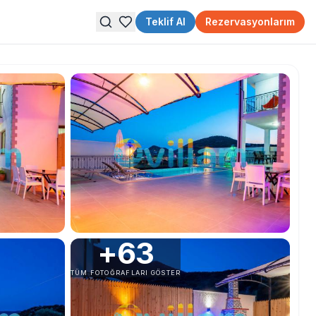
Teklif Al
Rezervasyonlarım
+
63
TÜM FOTOĞRAFLARI GÖSTER