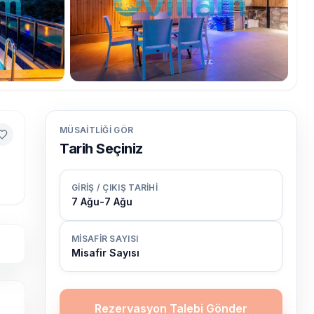
MÜSAITLIĞI GÖR
Tarih Seçiniz
GIRIŞ / ÇIKIŞ TARIHI
7 Ağu
-
7 Ağu
MISAFIR SAYISI
Misafir Sayısı
Rezervasyon Talebi Gönder