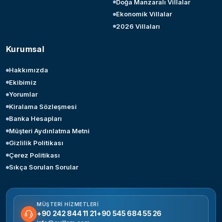
Doğa Manzaralı Villalar
Ekonomik Villalar
2026 Villaları
Kurumsal
Hakkımızda
Ekibimiz
Yorumlar
Kiralama Sözleşmesi
Banka Hesapları
Müşteri Aydınlatma Metni
Gizlilik Politikası
Çerez Politikası
Sıkça Sorulan Sorular
MÜŞTERI HIZMETLERI
+90 242 844 11 21
+90 545 684 55 26