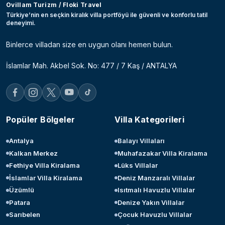
Ovillam Turizm / Floki Travel
Türkiye’nin en seçkin kiralık villa portföyü ile güvenli ve konforlu tatil
deneyimi.
Binlerce villadan size en uygun olanı hemen bulun.
İslamlar Mah. Akbel Sok. No: 477 / 7 Kaş / ANTALYA
Popüler Bölgeler
Villa Kategorileri
Antalya
Balayı Villaları
Kalkan Merkez
Muhafazakar Villa Kiralama
Fethiye Villa Kiralama
Lüks Villalar
İslamlar Villa Kiralama
Deniz Manzaralı Villalar
Üzümlü
Isıtmalı Havuzlu Villalar
Patara
Denize Yakın Villalar
Sarıbelen
Çocuk Havuzlu Villalar