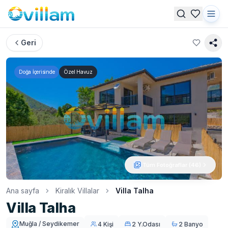
Geri
Doğa İçerisinde
Özel Havuz
Tüm Fotoğraflar (
46
)
Ana sayfa
Kiralık Villalar
Villa Talha
Villa Talha
Muğla / Seydikemer
4 Kişi
2 Y.Odası
2 Banyo