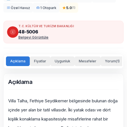
★
5.0
Özel Havuz
1 Otopark
(
1
)
T.C. KÜLTÜR VE TURİZM BAKANLIĞI
48-5006
Belgeyi Görüntüle
Açıklama
Fiyatlar
Uygunluk
Mesafeler
Yorum(1)
Açıklama
Villa Talha, Fethiye Seydikemer bölgesinde bulunan doğa
içinde yer alan bir tatil villasıdır. İki yatak odası ve dört
kişilik konaklama kapasitesiyle misafirlerine rahat bir