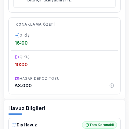
kelebek, böcek, sinek vs. bulunma ihtimali
vardır.
Villalarımızın bulunmuş olduğu bölgelerde
KONAKLAMA ÖZETI
dönemsel olarak altyapı çalışmaları
yapılabilmektedir. Bu çalışma nedeniyle yol
GIRIŞ
çalışması, elektrik ve su kesintileri
16:00
yaşanabilmektedir.
ÇIKIŞ
10:00
HASAR DEPOZITOSU
₺
3.000
Havuz Bilgileri
Dış Havuz
Tam Korunakli