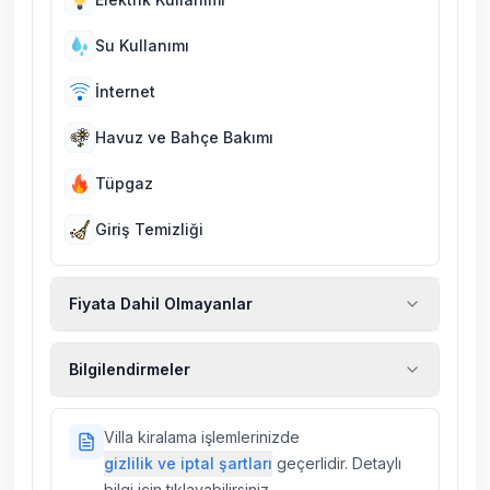
Su Kullanımı
İnternet
Havuz ve Bahçe Bakımı
Tüpgaz
Giriş Temizliği
Fiyata Dahil Olmayanlar
Ekstra temizlik, ekstra yeni çarşaf ve havlu,
Bilgilendirmeler
kiralık araç, rehberlik hizmetleri, sağlık vs.
sigortaları fiyatlara dahil değildir.
Doğa içerisinde konuma sahip olan tüm
Villa kiralama işlemlerinizde
villalarımızda düzenli olarak ilaçlama
gizlilik ve iptal şartları
geçerlidir. Detaylı
yapılmaktadır. Buna rağmen çevrede
bilgi için tıklayabilirsiniz.