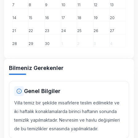
7
8
9
10
11
12
13
14
15
16
17
18
19
20
21
22
23
24
25
26
27
28
29
30
1
2
3
4
Bilmeniz Gerekenler
Genel Bilgiler
Villa temiz bir şekilde misafirlere teslim edilmekte ve
iki haftalık konaklamalarda birinci haftanın sonunda
temizlik yapılmaktadır. Nevresim ve havlu değişimleri
de bu temizlikler esnasında yapılmaktadır.