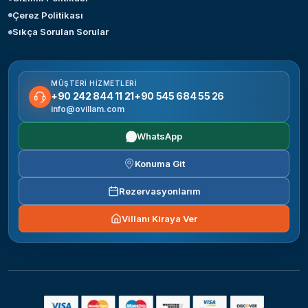
Çerez Politikası
Sıkça Sorulan Sorular
MÜŞTERI HIZMETLERI
+90 242 844 11 21
+90 545 684 55 26
info@ovillam.com
WhatsApp
Konuma Git
Rezervasyonlarım
Villanı Kiraya Ver