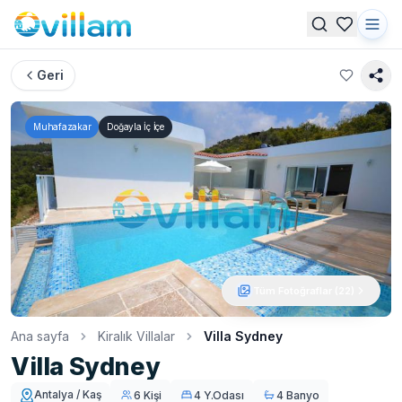
Geri
Muhafazakar
Doğayla İç İçe
Tüm Fotoğraflar (
22
)
Ana sayfa
Kiralık Villalar
Villa Sydney
Villa Sydney
Antalya / Kaş
6 Kişi
4 Y.Odası
4 Banyo