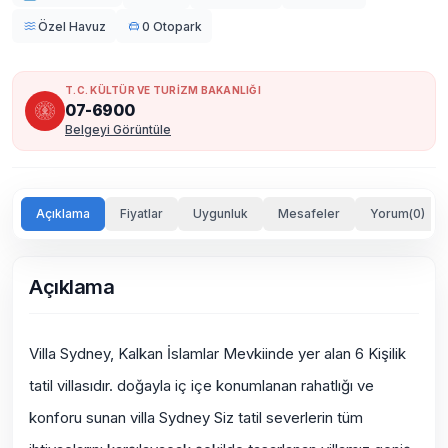
Özel Havuz
0 Otopark
T.C. KÜLTÜR VE TURİZM BAKANLIĞI
07-6900
Belgeyi Görüntüle
Açıklama
Fiyatlar
Uygunluk
Mesafeler
Yorum(0)
Açıklama
Villa Sydney, Kalkan İslamlar Mevkiinde yer alan 6 Kişilik
tatil villasıdır. doğayla iç içe konumlanan rahatlığı ve
konforu sunan villa Sydney Siz tatil severlerin tüm