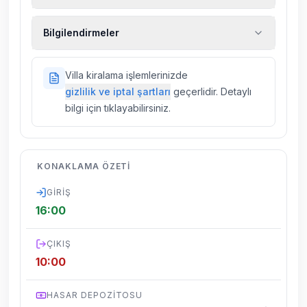
Ekstra temizlik, ekstra yeni çarşaf ve havlu,
Bilgilendirmeler
kiralık araç, rehberlik hizmetleri, sağlık vs.
sigortaları fiyatlara dahil değildir.
Doğa içerisinde konuma sahip olan tüm
Villa kiralama işlemlerinizde
villalarımızda düzenli olarak ilaçlama
gizlilik ve iptal şartları
geçerlidir. Detaylı
yapılmaktadır. Buna rağmen çevrede
bilgi için tıklayabilirsiniz.
kelebek, böcek, sinek vs. bulunma ihtimali
vardır.
Villalarımızın bulunmuş olduğu bölgelerde
KONAKLAMA ÖZETI
dönemsel olarak altyapı çalışmaları
yapılabilmektedir. Bu çalışma nedeniyle yol
GIRIŞ
çalışması, elektrik ve su kesintileri
16:00
yaşanabilmektedir.
ÇIKIŞ
10:00
HASAR DEPOZITOSU