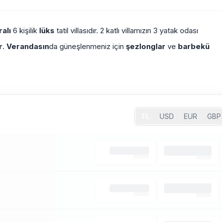
alı
6 kişilik
lüks
tatil villasıdır. 2 katlı villamızın 3 yatak odası
r
.
Verandasın
da güneşlenmeniz için
şezlonglar
ve
barbekü
TL
USD
EUR
GBP