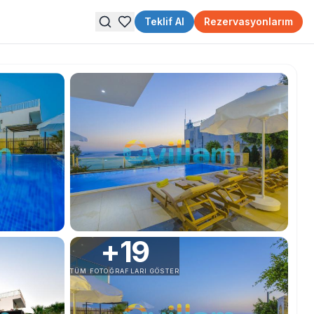
Teklif Al
Rezervasyonlarım
+
19
TÜM FOTOĞRAFLARI GÖSTER