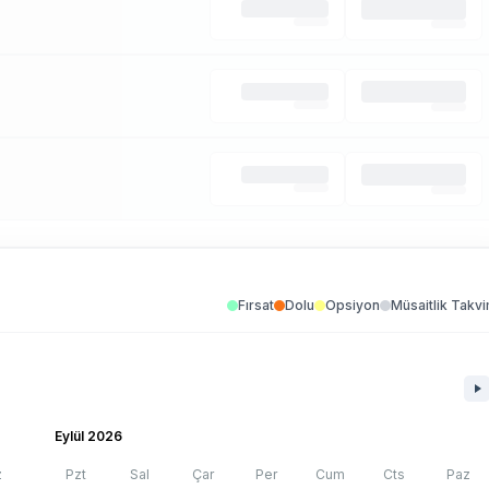
Fırsat
Dolu
Opsiyon
Müsaitlik Takvi
Eylül 2026
z
Pzt
Sal
Çar
Per
Cum
Cts
Paz