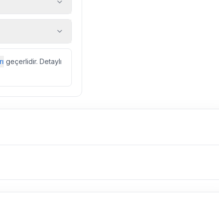
 araç, rehberlik
ir.
zda düzenli olarak
rı
geçerlidir. Detaylı
ebek, böcek, sinek
l olarak altyapı
 yol çalışması,