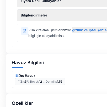
Fiyata Dahil Olmayanlar
Ekstra temizlik, ekstra yeni çarşaf ve havlu, kiralık
Bilgilendirmeler
hizmetleri, sağlık vs. sigortaları fiyatlara dahil değild
Doğa içerisinde konuma sahip olan tüm villalarımı
Villa kiralama işlemlerinizde
gizlilik ve iptal şartla
ilaçlama yapılmaktadır. Buna rağmen çevrede kel
bilgi için tıklayabilirsiniz.
vs. bulunma ihtimali vardır.
Villalarımızın bulunmuş olduğu bölgelerde dönemse
çalışmaları yapılabilmektedir. Bu çalışma nedeniyle
elektrik ve su kesintileri yaşanabilmektedir.
Havuz Bilgileri
Dış Havuz
En
:
5
Boyut
:
12
Derinlik
:
1,55
Özellikler