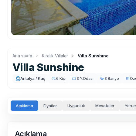
Ana sayfa
Kiralık Villalar
Villa Sunshine
Villa Sunshine
Antalya / Kaş
6 Kişi
3 Y.Odası
3 Banyo
Öz
Açıklama
Fiyatlar
Uygunluk
Mesafeler
Yorum
Açıklama