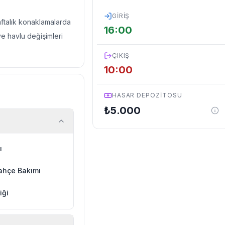
GIRIŞ
haftalık konaklamalarda
16:00
ve havlu değişimleri
ÇIKIŞ
10:00
HASAR DEPOZITOSU
₺
5.000
ı
ahçe Bakımı
iği