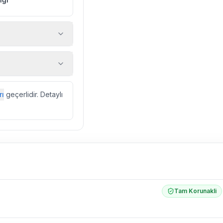
 araç, rehberlik
ir.
zda düzenli olarak
rı
geçerlidir. Detaylı
ebek, böcek, sinek
l olarak altyapı
 yol çalışması,
Tam Korunakli