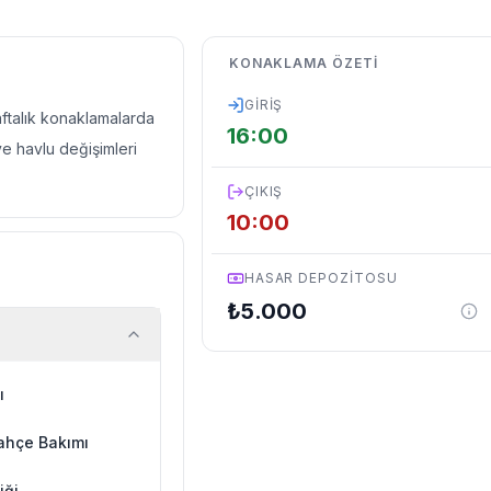
KONAKLAMA ÖZETI
GIRIŞ
haftalık konaklamalarda
16:00
ve havlu değişimleri
ÇIKIŞ
10:00
HASAR DEPOZITOSU
₺
5.000
ı
ahçe Bakımı
iği