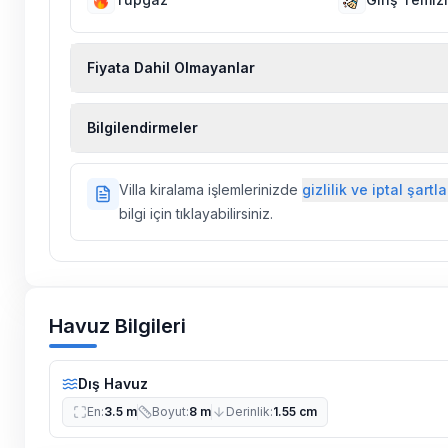
Fiyata Dahil Olmayanlar
Ekstra temizlik, ekstra yeni çarşaf ve havlu, kiralık
Bilgilendirmeler
hizmetleri, sağlık vs. sigortaları fiyatlara dahil değild
Doğa içerisinde konuma sahip olan tüm villalarımı
Villa kiralama işlemlerinizde
gizlilik ve iptal şartla
ilaçlama yapılmaktadır. Buna rağmen çevrede kel
bilgi için tıklayabilirsiniz.
vs. bulunma ihtimali vardır.
Villalarımızın bulunmuş olduğu bölgelerde dönemse
çalışmaları yapılabilmektedir. Bu çalışma nedeniyle
elektrik ve su kesintileri yaşanabilmektedir.
Havuz Bilgileri
Dış Havuz
En
:
3.5 m
Boyut
:
8 m
Derinlik
:
1.55 cm