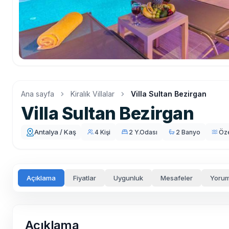
Ana sayfa
Kiralık Villalar
Villa Sultan Bezirgan
Villa Sultan Bezirgan
Antalya / Kaş
4 Kişi
2 Y.Odası
2 Banyo
Öz
Açıklama
Fiyatlar
Uygunluk
Mesafeler
Yorum
Açıklama