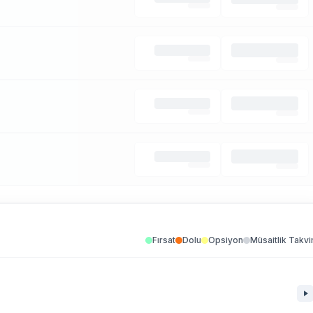
Fırsat
Dolu
Opsiyon
Müsaitlik Takvi