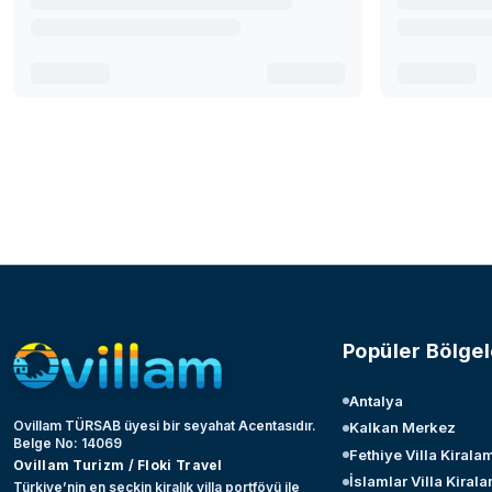
Popüler Bölgel
Antalya
Ovillam TÜRSAB üyesi bir seyahat Acentasıdır.
Kalkan Merkez
Belge No: 14069
Fethiye Villa Kirala
Ovillam Turizm / Floki Travel
İslamlar Villa Kiral
Türkiye’nin en seçkin kiralık villa portföyü ile