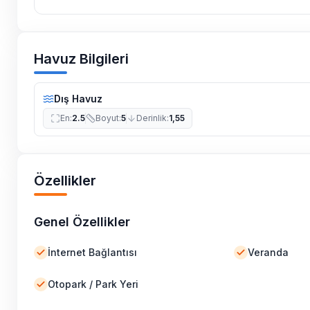
Villalarımızın bulunmuş olduğu bölgelerde dönemse
çalışmaları yapılabilmektedir. Bu çalışma nedeniyle
elektrik ve su kesintileri yaşanabilmektedir.
Havuz Bilgileri
Dış Havuz
En
:
2.5
Boyut
:
5
Derinlik
:
1,55
Özellikler
Genel Özellikler
İnternet Bağlantısı
Veranda
Otopark / Park Yeri