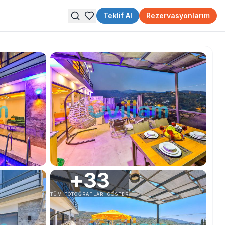
Teklif Al
Rezervasyonlarım
+
33
TÜM FOTOĞRAFLARI GÖSTER