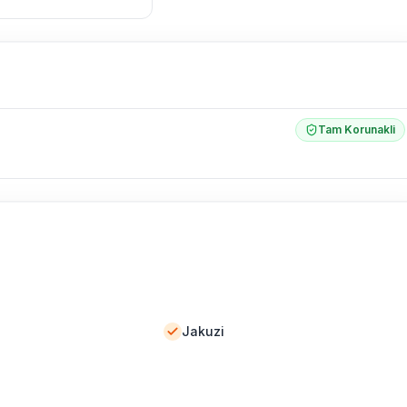
l olarak altyapı
 yol çalışması,
Tam Korunakli
Jakuzi