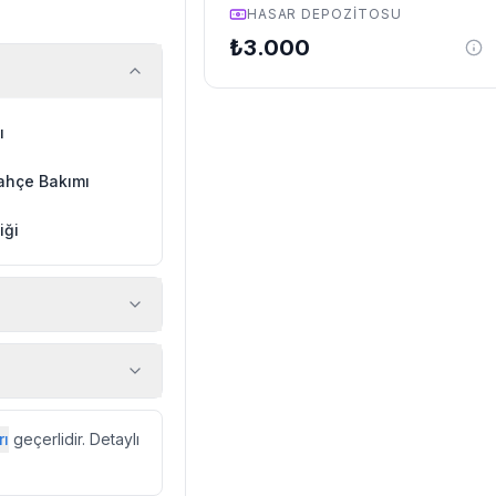
HASAR DEPOZITOSU
₺
3.000
ı
ahçe Bakımı
iği
 araç, rehberlik
ir.
zda düzenli olarak
rı
geçerlidir. Detaylı
ebek, böcek, sinek