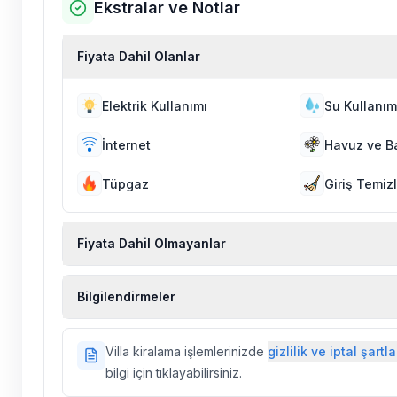
Ekstralar ve Notlar
Fiyata Dahil Olanlar
Elektrik Kullanımı
Su Kullanım
İnternet
Havuz ve B
Tüpgaz
Giriş Temizl
Fiyata Dahil Olmayanlar
Ekstra temizlik, ekstra yeni çarşaf ve havlu, kiralık
Bilgilendirmeler
hizmetleri, sağlık vs. sigortaları fiyatlara dahil değild
Doğa içerisinde konuma sahip olan tüm villalarımı
Villa kiralama işlemlerinizde
gizlilik ve iptal şartla
ilaçlama yapılmaktadır. Buna rağmen çevrede kel
bilgi için tıklayabilirsiniz.
vs. bulunma ihtimali vardır.