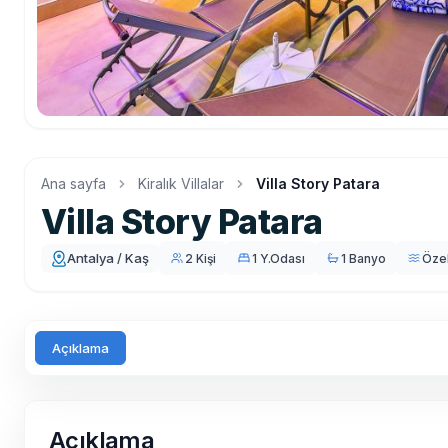
Ana sayfa
Kiralık Villalar
Villa Story Patara
Villa Story Patara
Antalya / Kaş
2 Kişi
1 Y.Odası
1 Banyo
Öze
Açıklama
Açıklama