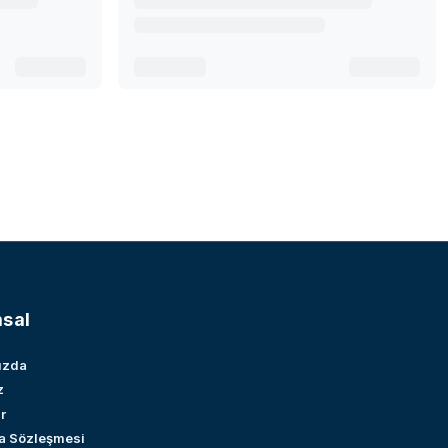
sal
ızda
z
r
a Sözleşmesi