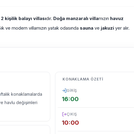
n
2 kişilik
balayı villası
dır.
Doğa manzaralı villa
mızın
havuz
. Şık ve modern villamızın yatak odasında
sauna
ve
jakuzi
yer alır.
KONAKLAMA ÖZETI
GIRIŞ
haftalık konaklamalarda
16:00
ve havlu değişimleri
ÇIKIŞ
10:00