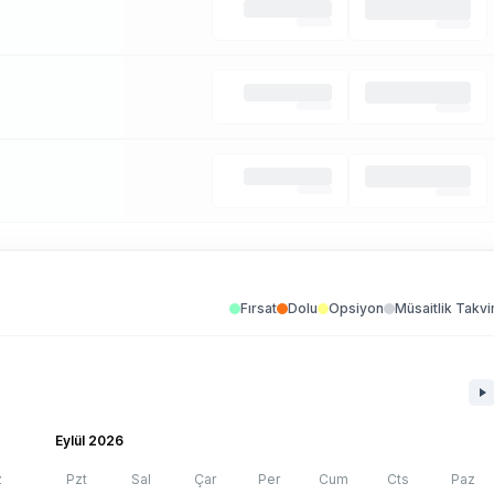
Fırsat
Dolu
Opsiyon
Müsaitlik Takvi
Eylül 2026
z
Pzt
Sal
Çar
Per
Cum
Cts
Paz