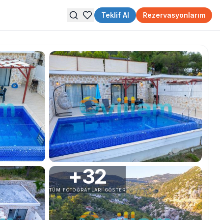
Teklif Al
Rezervasyonlarım
+
32
TÜM FOTOĞRAFLARI GÖSTER