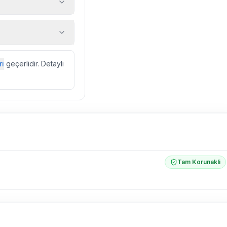
 araç, rehberlik
ir.
zda düzenli olarak
rı
geçerlidir. Detaylı
ebek, böcek, sinek
l olarak altyapı
 yol çalışması,
Tam Korunakli