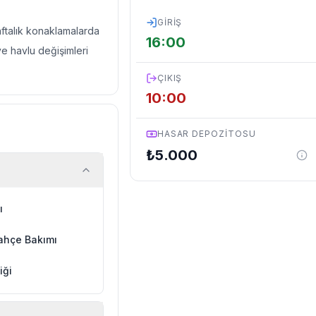
GIRIŞ
haftalık konaklamalarda
16:00
ve havlu değişimleri
ÇIKIŞ
10:00
HASAR DEPOZITOSU
₺
5.000
ı
ahçe Bakımı
iği