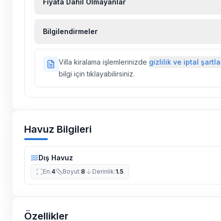
Fiyata Dahil Olmayanlar
Ekstra temizlik, ekstra yeni çarşaf ve havlu, kiralık
Bilgilendirmeler
hizmetleri, sağlık vs. sigortaları fiyatlara dahil değild
Doğa içerisinde konuma sahip olan tüm villalarımı
Villa kiralama işlemlerinizde
gizlilik ve iptal şartla
ilaçlama yapılmaktadır. Buna rağmen çevrede kel
bilgi için tıklayabilirsiniz.
vs. bulunma ihtimali vardır.
Villalarımızın bulunmuş olduğu bölgelerde dönemse
çalışmaları yapılabilmektedir. Bu çalışma nedeniyle
elektrik ve su kesintileri yaşanabilmektedir.
Havuz Bilgileri
Dış Havuz
En
:
4
Boyut
:
8
Derinlik
:
1.5
Özellikler