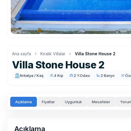
Ana sayfa
Kiralık Villalar
Villa Stone House 2
Villa Stone House 2
Antalya / Kaş
4 Kişi
2 Y.Odası
2 Banyo
Öz
Açıklama
Fiyatlar
Uygunluk
Mesafeler
Yorum
Açıklama