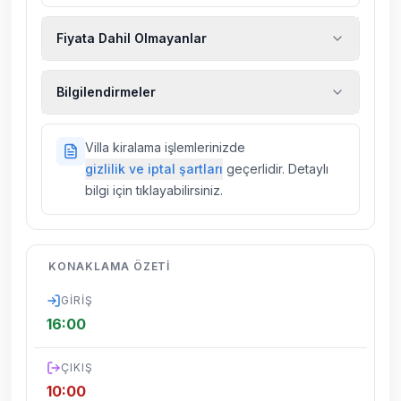
Fiyata Dahil Olmayanlar
Ekstra temizlik, ekstra yeni çarşaf ve havlu,
Bilgilendirmeler
kiralık araç, rehberlik hizmetleri, sağlık vs.
sigortaları fiyatlara dahil değildir.
Doğa içerisinde konuma sahip olan tüm
Villa kiralama işlemlerinizde
villalarımızda düzenli olarak ilaçlama
gizlilik ve iptal şartları
geçerlidir. Detaylı
yapılmaktadır. Buna rağmen çevrede
bilgi için tıklayabilirsiniz.
kelebek, böcek, sinek vs. bulunma ihtimali
vardır.
Villalarımızın bulunmuş olduğu bölgelerde
KONAKLAMA ÖZETI
dönemsel olarak altyapı çalışmaları
yapılabilmektedir. Bu çalışma nedeniyle yol
GIRIŞ
çalışması, elektrik ve su kesintileri
16:00
yaşanabilmektedir.
ÇIKIŞ
10:00