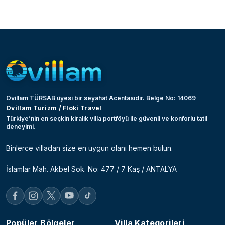
Ovillam TÜRSAB üyesi bir seyahat Acentasıdır. Belge No: 14069
Ovillam Turizm / Floki Travel
Türkiye’nin en seçkin kiralık villa portföyü ile güvenli ve konforlu tatil
deneyimi.
Binlerce villadan size en uygun olanı hemen bulun.
İslamlar Mah. Akbel Sok. No: 477 / 7 Kaş / ANTALYA
Popüler Bölgeler
Villa Kategorileri