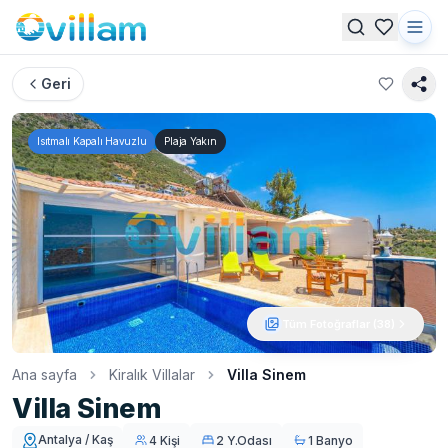
Geri
Isıtmalı Kapalı Havuzlu
Plaja Yakın
Tüm Fotoğraflar (
38
)
Ana sayfa
Kiralık Villalar
Villa Sinem
Villa Sinem
Antalya / Kaş
4 Kişi
2 Y.Odası
1 Banyo