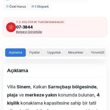
Özel Havuz
1 Otopark
T.C. KÜLTÜR VE TURİZM BAKANLIĞI
07-3844
Belgeyi Görüntüle
Açıklama
Fiyatlar
Uygunluk
Mesafeler
Yorum(0)
Açıklama
Villa
Sinem
, Kalkan
Sarnıçbaşı bölgesinde
,
plaja
ve
merkeze yakın
konumda bulunan,
4
kişilik
konaklama kapasitesine sahip bir tatil