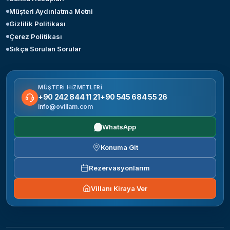
Müşteri Aydınlatma Metni
Gizlilik Politikası
Çerez Politikası
Sıkça Sorulan Sorular
MÜŞTERI HIZMETLERI
+90 242 844 11 21
+90 545 684 55 26
info@ovillam.com
WhatsApp
Konuma Git
Rezervasyonlarım
Villanı Kiraya Ver