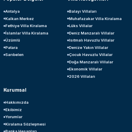
Antalya
Balayı Villaları
Kalkan Merkez
Muhafazakar Villa Kiralama
Fethiye Villa Kiralama
Lüks Villalar
İslamlar Villa Kiralama
Deniz Manzaralı Villalar
Üzümlü
Isıtmalı Havuzlu Villalar
Patara
Denize Yakın Villalar
Sarıbelen
Çocuk Havuzlu Villalar
Doğa Manzaralı Villalar
Ekonomik Villalar
2026 Villaları
Kurumsal
Hakkımızda
Ekibimiz
Yorumlar
Kiralama Sözleşmesi
Banka Hesapları