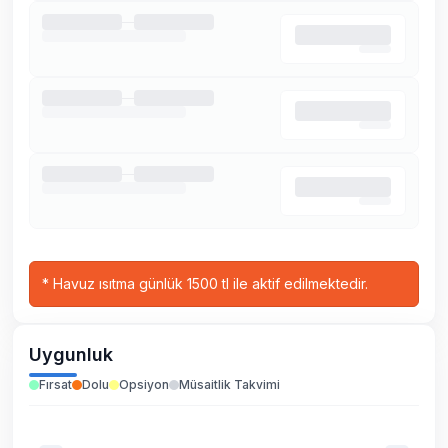
*
Havuz ısıtma günlük 1500 tl ile aktif edilmektedir.
Uygunluk
Fırsat
Dolu
Opsiyon
Müsaitlik Takvimi