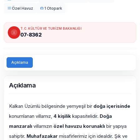
Özel Havuz
1 Otopark
T.C. KÜLTÜR VE TURİZM BAKANLIĞI
07-8362
Açıklama
Açıklama
Kalkan Üzümlü bölgesinde yemyeşil bir
doğa içerisinde
konumlanan villamız,
4 kişilik
kapasitelidir.
Doğa
manzaralı
villamızın
özel havuzu korunaklı
bir yapıya
sahiptir.
Muhafazakar
misafirlerimiz için idealdir. Şık ve