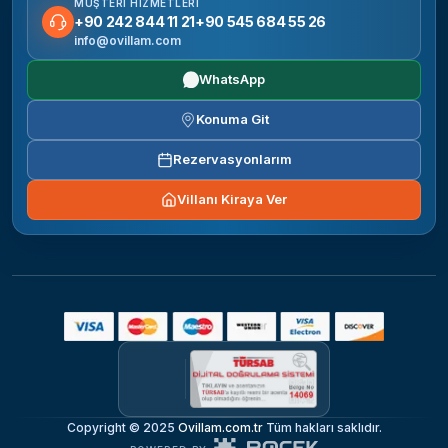
MÜŞTERI HIZMETLERI
+90 242 844 11 21
+90 545 684 55 26
info@ovillam.com
WhatsApp
Konuma Git
Rezervasyonlarım
Villanı Kiraya Ver
Copyright © 2025
Ovillam.com.tr
Tüm hakları saklıdır.