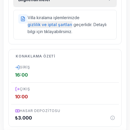
kiralık araç, rehberlik hizmetleri, sağlık vs.
sigortaları fiyatlara dahil değildir.
Doğa içerisinde konuma sahip olan tüm
Villa kiralama işlemlerinizde
villalarımızda düzenli olarak ilaçlama
gizlilik ve iptal şartları
geçerlidir. Detaylı
yapılmaktadır. Buna rağmen çevrede
bilgi için tıklayabilirsiniz.
kelebek, böcek, sinek vs. bulunma ihtimali
vardır.
Villalarımızın bulunmuş olduğu bölgelerde
KONAKLAMA ÖZETI
dönemsel olarak altyapı çalışmaları
yapılabilmektedir. Bu çalışma nedeniyle yol
GIRIŞ
çalışması, elektrik ve su kesintileri
16:00
yaşanabilmektedir.
ÇIKIŞ
10:00
HASAR DEPOZITOSU
₺
3.000