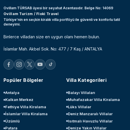
Ovillam TÜRSAB üyesi bir seyahat Acentasıdır. Belge No: 14069
Ovillam Turizm / Floki Travel
Türkiye’nin en seçkin kiralık villa portföyü ile güvenli ve konforlu tatil
deneyimi.
Binlerce villadan size en uygun olanı hemen bulun.
İslamlar Mah. Akbel Sok. No: 477 / 7 Kaş / ANTALYA
Popüler Bölgeler
Villa Kategorileri
Antalya
Balayı Villaları
Kalkan Merkez
Muhafazakar Villa Kiralama
Fethiye Villa Kiralama
Lüks Villalar
İslamlar Villa Kiralama
Deniz Manzaralı Villalar
Üzümlü
Isıtmalı Havuzlu Villalar
Patara
Denize Yakın Villalar