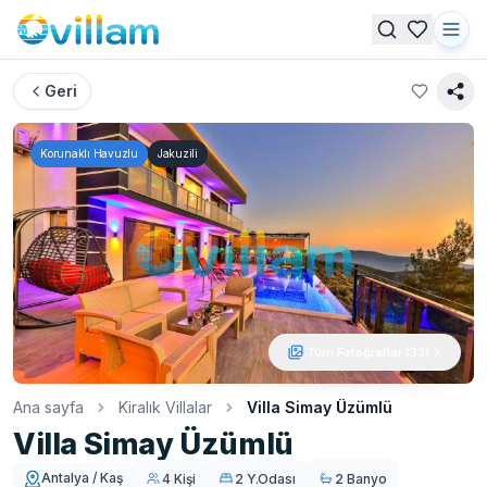
Geri
Korunaklı Havuzlu
Jakuzili
Tüm Fotoğraflar (
33
)
Ana sayfa
Kiralık Villalar
Villa Simay Üzümlü
Villa Simay Üzümlü
Antalya / Kaş
4 Kişi
2 Y.Odası
2 Banyo