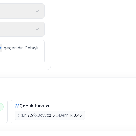
 araç, rehberlik
ir.
zda düzenli olarak
rı
geçerlidir. Detaylı
ebek, böcek, sinek
l olarak altyapı
 yol çalışması,
Çocuk Havuzu
i
En
:
2,5
Boyut
:
2,5
Derinlik
:
0,45