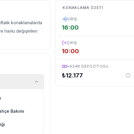
KONAKLAMA ÖZETI
GIRIŞ
haftalık konaklamalarda
16:00
ve havlu değişimleri
ÇIKIŞ
10:00
HASAR DEPOZITOSU
₺
12.177
ı
ahçe Bakımı
iği