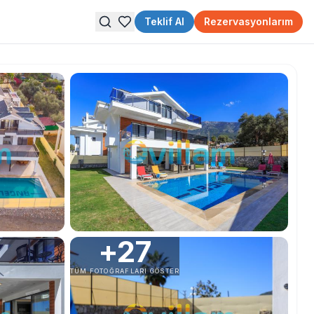
Teklif Al
Rezervasyonlarım
+
27
TÜM FOTOĞRAFLARI GÖSTER