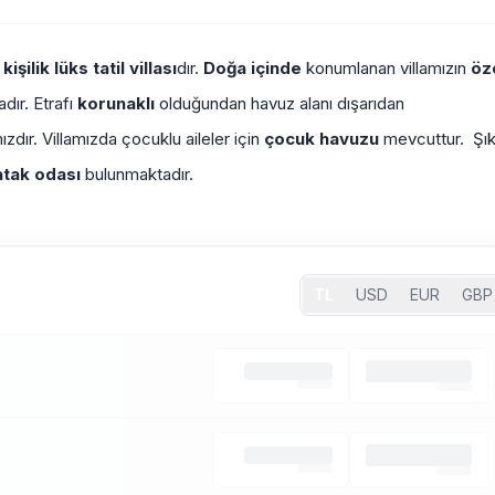
 kişilik
lüks tatil villası
dır.
Doğa içinde
konumlanan villamızın
öz
dır. Etrafı
korunaklı
olduğundan havuz alanı dışarıdan
amızdır. Villamızda çocuklu aileler için
çocuk havuzu
mevcuttur. Şı
atak odası
bulunmaktadır.
TL
USD
EUR
GBP