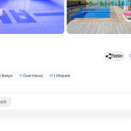
Paylaş
4 Banyo
Özel Havuz
1 Otopark
(0)