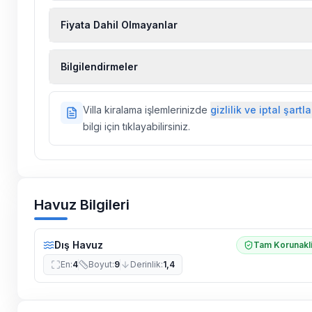
Fiyata Dahil Olmayanlar
Ekstra temizlik, ekstra yeni çarşaf ve havlu, kiralık
Bilgilendirmeler
hizmetleri, sağlık vs. sigortaları fiyatlara dahil değild
Doğa içerisinde konuma sahip olan tüm villalarımı
Villa kiralama işlemlerinizde
gizlilik ve iptal şartla
ilaçlama yapılmaktadır. Buna rağmen çevrede kel
bilgi için tıklayabilirsiniz.
vs. bulunma ihtimali vardır.
Villalarımızın bulunmuş olduğu bölgelerde dönemse
çalışmaları yapılabilmektedir. Bu çalışma nedeniyle
elektrik ve su kesintileri yaşanabilmektedir.
Havuz Bilgileri
Dış Havuz
Tam Korunakl
En
:
4
Boyut
:
9
Derinlik
:
1,4