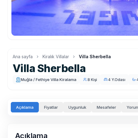
Ana sayfa
Kiralık Villalar
Villa Sherbella
Villa Sherbella
Muğla / Fethiye Villa Kiralama
8 Kişi
4 Y.Odası
Açıklama
Fiyatlar
Uygunluk
Mesafeler
Yorum
Açıklama