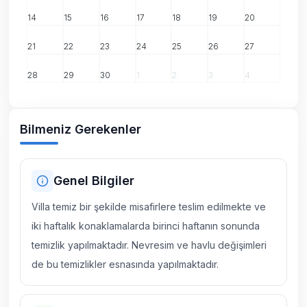
14
15
16
17
18
19
20
21
22
23
24
25
26
27
28
29
30
1
2
3
4
Bilmeniz Gerekenler
Genel Bilgiler
Villa temiz bir şekilde misafirlere teslim edilmekte ve
iki haftalık konaklamalarda birinci haftanın sonunda
temizlik yapılmaktadır. Nevresim ve havlu değişimleri
de bu temizlikler esnasında yapılmaktadır.