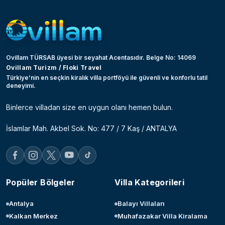
Ovillam TÜRSAB üyesi bir seyahat Acentasıdır. Belge No: 14069
Ovillam Turizm / Floki Travel
Türkiye’nin en seçkin kiralık villa portföyü ile güvenli ve konforlu tatil
deneyimi.
Binlerce villadan size en uygun olanı hemen bulun.
İslamlar Mah. Akbel Sok. No: 477 / 7 Kaş / ANTALYA
Popüler Bölgeler
Villa Kategorileri
Antalya
Balayı Villaları
Kalkan Merkez
Muhafazakar Villa Kiralama