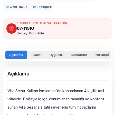
Özel Havuz
0 Otopark
T.C. KÜLTÜR VE TURİZM BAKANLIĞI
07-11510
Belgeyi Görüntüle
Açıklama
Fiyatlar
Uygunluk
Mesafeler
Yorum(0)
Açıklama
Villa Sezar Kalkan İsmlamlar'da konumlanan 4 kişilik tatil
villasıdır.
Doğayla iç içe
konumlanan rahatlığı ve konforu
sunan Villa Sezar siz tatil severlerin tüm ihtiyaçlarını