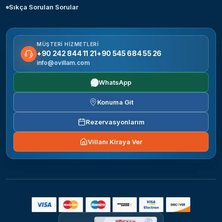
Sıkça Sorulan Sorular
MÜŞTERI HIZMETLERI
+90 242 844 11 21
+90 545 684 55 26
info@ovillam.com
WhatsApp
Konuma Git
Rezervasyonlarım
Villanı Kiraya Ver