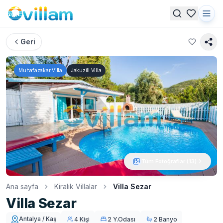
Geri
Muhafazakar Villa
Jakuzili Villa
Tüm Fotoğraflar (
13
)
Ana sayfa
Kiralık Villalar
Villa Sezar
Villa Sezar
Antalya / Kaş
4 Kişi
2 Y.Odası
2 Banyo