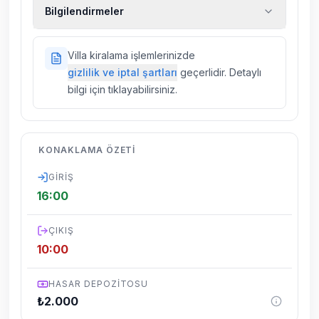
Ekstra temizlik, ekstra yeni çarşaf ve havlu,
Bilgilendirmeler
kiralık araç, rehberlik hizmetleri, sağlık vs.
sigortaları fiyatlara dahil değildir.
Doğa içerisinde konuma sahip olan tüm
Villa kiralama işlemlerinizde
villalarımızda düzenli olarak ilaçlama
gizlilik ve iptal şartları
geçerlidir. Detaylı
yapılmaktadır. Buna rağmen çevrede
bilgi için tıklayabilirsiniz.
kelebek, böcek, sinek vs. bulunma ihtimali
vardır.
Villalarımızın bulunmuş olduğu bölgelerde
KONAKLAMA ÖZETI
dönemsel olarak altyapı çalışmaları
yapılabilmektedir. Bu çalışma nedeniyle yol
GIRIŞ
çalışması, elektrik ve su kesintileri
16:00
yaşanabilmektedir.
ÇIKIŞ
10:00
HASAR DEPOZITOSU
₺
2.000