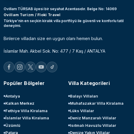
Ovillam TÜRSAB üyesi bir seyahat Acentasıdır. Belge No: 14069
Ovillam Turizm / Floki Travel
Türkiye’nin en seçkin kiralık villa portföyü ile güvenli ve konforlu tatil
deneyimi.
Binlerce villadan size en uygun olanı hemen bulun.
İslamlar Mah. Akbel Sok. No: 477 / 7 Kaş / ANTALYA
Popüler Bölgeler
Villa Kategorileri
Antalya
Balayı Villaları
Kalkan Merkez
Muhafazakar Villa Kiralama
Fethiye Villa Kiralama
Lüks Villalar
İslamlar Villa Kiralama
Deniz Manzaralı Villalar
Üzümlü
Isıtmalı Havuzlu Villalar
Patara
Denize Yakın Villalar