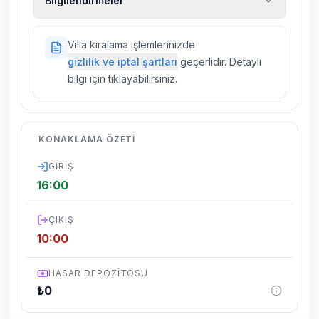
Bilgilendirmeler
kiralık araç, rehberlik hizmetleri, sağlık vs.
sigortaları fiyatlara dahil değildir.
Doğa içerisinde konuma sahip olan tüm
Villa kiralama işlemlerinizde
villalarımızda düzenli olarak ilaçlama
gizlilik ve iptal şartları
geçerlidir. Detaylı
yapılmaktadır. Buna rağmen çevrede
bilgi için tıklayabilirsiniz.
kelebek, böcek, sinek vs. bulunma ihtimali
vardır.
Villalarımızın bulunmuş olduğu bölgelerde
KONAKLAMA ÖZETI
dönemsel olarak altyapı çalışmaları
yapılabilmektedir. Bu çalışma nedeniyle yol
GIRIŞ
çalışması, elektrik ve su kesintileri
16:00
yaşanabilmektedir.
ÇIKIŞ
10:00
HASAR DEPOZITOSU
₺
0