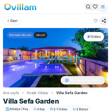
Geri
Korunaklı Havuzlu
Jakuzili
Video
Tüm Fotoğraflar (
46
)
Ana sayfa
Kiralık Villalar
Villa Sefa Garden
Villa Sefa Garden
Antalya / Kaş
4 Kişi
2 Y.Odası
2 Banyo