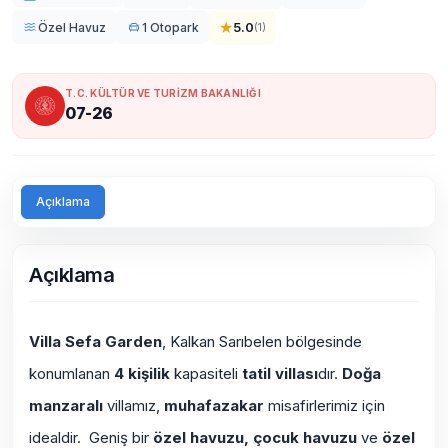
★
5.0
Özel Havuz
1 Otopark
(
1
)
T.C. KÜLTÜR VE TURİZM BAKANLIĞI
07-26
Açıklama
Açıklama
Villa Sefa Garden
, Kalkan
Sarıbelen
bölgesinde
konumlanan
4 kişilik
kapasiteli
tatil villası
dır.
Doğa
manzaralı
villamız,
muhafazakar
misafirlerimiz için
idealdir. Geniş bir
özel havuzu, çocuk havuzu
ve
özel