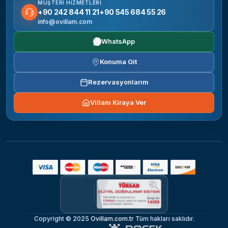
MÜŞTERI HIZMETLERI
+90 242 844 11 21
+90 545 684 55 26
info@ovillam.com
WhatsApp
Konuma Git
Rezervasyonlarım
Villanı Kiraya Ver
Copyright © 2025
Ovillam.com.tr
Tüm hakları saklıdır.