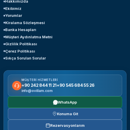
Hakkımızda
Ekibimiz
Yorumlar
Kiralama Sözleşmesi
Banka Hesapları
Müşteri Aydınlatma Metni
Gizlilik Politikası
Çerez Politikası
Sıkça Sorulan Sorular
MÜŞTERI HIZMETLERI
+90 242 844 11 21
+90 545 684 55 26
info@ovillam.com
WhatsApp
Konuma Git
Rezervasyonlarım