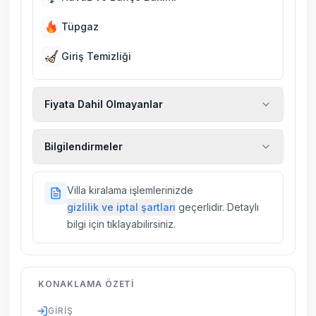
Tüpgaz
Giriş Temizliği
Fiyata Dahil Olmayanlar
Ekstra temizlik, ekstra yeni çarşaf ve havlu,
Bilgilendirmeler
kiralık araç, rehberlik hizmetleri, sağlık vs.
sigortaları fiyatlara dahil değildir.
Doğa içerisinde konuma sahip olan tüm
Villa kiralama işlemlerinizde
villalarımızda düzenli olarak ilaçlama
gizlilik ve iptal şartları
geçerlidir. Detaylı
yapılmaktadır. Buna rağmen çevrede
bilgi için tıklayabilirsiniz.
kelebek, böcek, sinek vs. bulunma ihtimali
vardır.
Villalarımızın bulunmuş olduğu bölgelerde
KONAKLAMA ÖZETI
dönemsel olarak altyapı çalışmaları
yapılabilmektedir. Bu çalışma nedeniyle yol
GIRIŞ