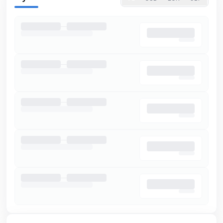
konforlu iç
mekanlar,
özel jakuzi,
tam
donanımlı
mutfak
ve teras
bulunabilir.
Doğa
içindeki
konumuyla
huzurlu bir
tatil imkanı
sunar.