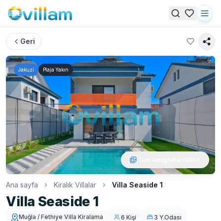
Geri
Jakuzi
Plaja Yakın
"Villa
Seaside 1
"
Tüm Fotoğraflar (
40
)
Fethiye
Çalış
Ana sayfa
Kiralık Villalar
Villa Seaside 1
bölgesind
Villa Seaside 1
yer alan
Muğla / Fethiye Villa Kiralama
6 Kişi
3 Y.Odası