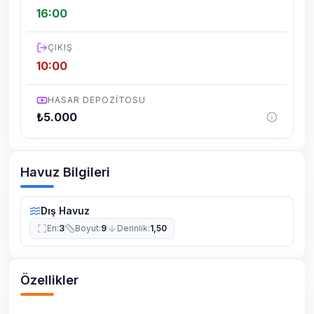
çalışması, elektrik ve su kesintileri
16:00
yaşanabilmektedir.
ÇIKIŞ
10:00
HASAR DEPOZITOSU
₺
5.000
Havuz Bilgileri
Dış Havuz
En
:
3
Boyut
:
9
Derinlik
:
1,50
Özellikler