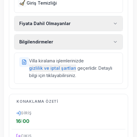
Giriş Temizliği
Fiyata Dahil Olmayanlar
Ekstra temizlik, ekstra yeni çarşaf ve havlu,
Bilgilendirmeler
kiralık araç, rehberlik hizmetleri, sağlık vs.
sigortaları fiyatlara dahil değildir.
Doğa içerisinde konuma sahip olan tüm
Villa kiralama işlemlerinizde
villalarımızda düzenli olarak ilaçlama
gizlilik ve iptal şartları
geçerlidir. Detaylı
yapılmaktadır. Buna rağmen çevrede
bilgi için tıklayabilirsiniz.
kelebek, böcek, sinek vs. bulunma ihtimali
vardır.
Villalarımızın bulunmuş olduğu bölgelerde
KONAKLAMA ÖZETI
dönemsel olarak altyapı çalışmaları
yapılabilmektedir. Bu çalışma nedeniyle yol
GIRIŞ
çalışması, elektrik ve su kesintileri
16:00
yaşanabilmektedir.
ÇIKIŞ