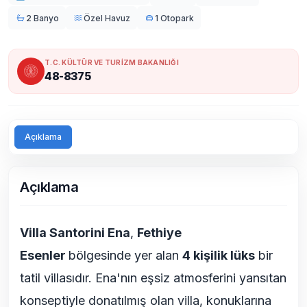
2 Banyo
Özel Havuz
1 Otopark
T.C. KÜLTÜR VE TURİZM BAKANLIĞI
48-8375
Açıklama
Açıklama
Villa Santorini Ena
,
Fethiye
Esenler
bölgesinde yer alan
4 kişilik lüks
bir
tatil villasıdır. Ena'nın eşsiz atmosferini yansıtan
konseptiyle donatılmış olan villa, konuklarına