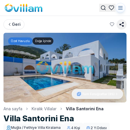
Geri
Özel Havuzlu
Doğa İçinde
Tüm Fotoğraflar (
85
)
Ana sayfa
Kiralık Villalar
Villa Santorini Ena
Villa Santorini Ena
Muğla / Fethiye Villa Kiralama
4 Kişi
2 Y.Odası