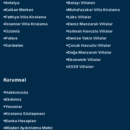
Antalya
Balayı Villaları
Kalkan Merkez
Muhafazakar Villa Kiralama
Fethiye Villa Kiralama
Lüks Villalar
İslamlar Villa Kiralama
Deniz Manzaralı Villalar
Üzümlü
Isıtmalı Havuzlu Villalar
Patara
Denize Yakın Villalar
Sarıbelen
Çocuk Havuzlu Villalar
Doğa Manzaralı Villalar
Ekonomik Villalar
2026 Villaları
Kurumsal
Hakkımızda
Ekibimiz
Yorumlar
Kiralama Sözleşmesi
Banka Hesapları
Müşteri Aydınlatma Metni