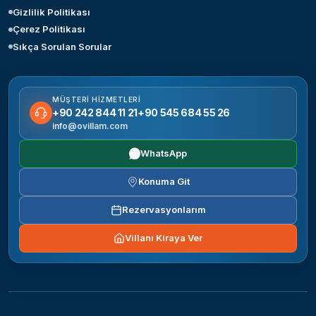
Gizlilik Politikası
Çerez Politikası
Sıkça Sorulan Sorular
MÜŞTERI HIZMETLERI
+90 242 844 11 21
+90 545 684 55 26
info@ovillam.com
WhatsApp
Konuma Git
Rezervasyonlarım
Villanı Kiraya Ver