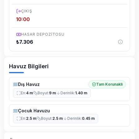
yaşanabilmektedir.
ÇIKIŞ
10:00
HASAR DEPOZITOSU
₺
7.306
Havuz Bilgileri
Dış Havuz
Tam Korunakli
En
:
4 m
Boyut
:
9 m
Derinlik
:
1.40 m
Çocuk Havuzu
En
:
2.5 m
Boyut
:
2.5 m
Derinlik
:
0.45 m