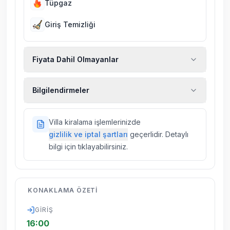
Tüpgaz
Giriş Temizliği
Fiyata Dahil Olmayanlar
Ekstra temizlik, ekstra yeni çarşaf ve havlu,
Bilgilendirmeler
kiralık araç, rehberlik hizmetleri, sağlık vs.
sigortaları fiyatlara dahil değildir.
Doğa içerisinde konuma sahip olan tüm
Villa kiralama işlemlerinizde
villalarımızda düzenli olarak ilaçlama
gizlilik ve iptal şartları
geçerlidir. Detaylı
yapılmaktadır. Buna rağmen çevrede
bilgi için tıklayabilirsiniz.
kelebek, böcek, sinek vs. bulunma ihtimali
vardır.
Villalarımızın bulunmuş olduğu bölgelerde
KONAKLAMA ÖZETI
dönemsel olarak altyapı çalışmaları
yapılabilmektedir. Bu çalışma nedeniyle yol
GIRIŞ
çalışması, elektrik ve su kesintileri
16:00