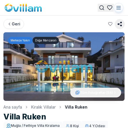
Geri
Merkeze Yakın
Doğa Manzaralı
Tüm Fotoğraflar (
54
)
Ana sayfa
Kiralık Villalar
Villa Ruken
Villa Ruken
Muğla / Fethiye Villa Kiralama
8 Kişi
4 Y.Odası