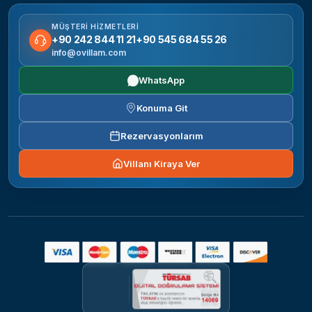
MÜŞTERI HIZMETLERI
+90 242 844 11 21
+90 545 684 55 26
info@ovillam.com
WhatsApp
Konuma Git
Rezervasyonlarım
Villanı Kiraya Ver