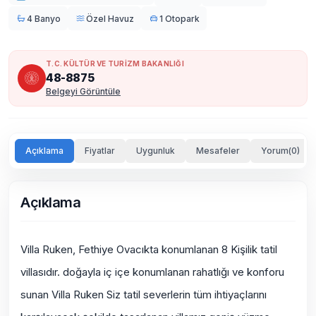
4 Banyo
Özel Havuz
1 Otopark
T.C. KÜLTÜR VE TURİZM BAKANLIĞI
48-8875
Belgeyi Görüntüle
Açıklama
Fiyatlar
Uygunluk
Mesafeler
Yorum(0)
Açıklama
Villa Ruken, Fethiye Ovacıkta konumlanan 8 Kişilik tatil
villasıdır.
doğayla iç içe
konumlanan rahatlığı ve konforu
sunan Villa Ruken Siz tatil severlerin tüm ihtiyaçlarını