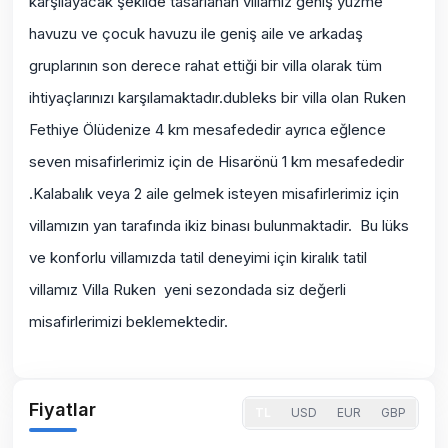
karşılayacak şekilde tasarlanan villamız geniş yüzme
havuzu ve
çocuk havuzu
ile geniş aile ve arkadaş
gruplarının son derece rahat ettiği bir villa olarak tüm
ihtiyaçlarınızı karşılamaktadır.
dubleks
bir villa olan Ruken
Fethiye Ölüdenize
4 km mesafededir ayrıca eğlence
seven misafirlerimiz için de Hisarönü 1 km mesafededir
.Kalabalık veya 2 aile gelmek isteyen misafirlerimiz için
villamızın yan tarafında ikiz binası bulunmaktadir. Bu lüks
ve konforlu villamızda tatil deneyimi için kiralık tatil
villamız Villa Ruken yeni sezondada siz değerli
misafirlerimizi beklemektedir.
Fiyatlar
TL
USD
EUR
GBP