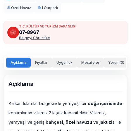
Özel Havuz
1 Otopark
T.C. KÜLTÜR VE TURİZM BAKANLIĞI
07-8967
Belgeyi Görüntüle
Açıklama
Fiyatlar
Uygunluk
Mesafeler
Yorum(0)
Açıklama
Kalkan İslamlar bölgesinde yemyeşil bir
doğa içerisinde
konumlanan villamız 2 kişilik kapasitelidir. Villamız,
yemyeşil ve geniş
bahçesi
,
özel havuzu
ve
jakuzi
si ile