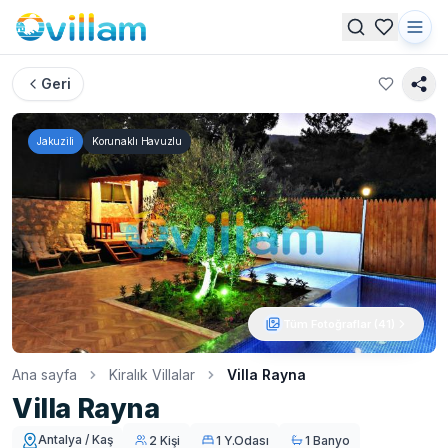
Geri
Jakuzili
Korunaklı Havuzlu
Tüm Fotoğraflar (
41
)
Ana sayfa
Kiralık Villalar
Villa Rayna
Villa Rayna
Antalya / Kaş
2 Kişi
1 Y.Odası
1 Banyo