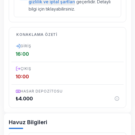
gizlilik ve iptal şartları
geçerlidir. Detaylı
yapılmaktadır. Buna rağmen çevrede
bilgi için tıklayabilirsiniz.
kelebek, böcek, sinek vs. bulunma ihtimali
vardır.
Villalarımızın bulunmuş olduğu bölgelerde
KONAKLAMA ÖZETI
dönemsel olarak altyapı çalışmaları
yapılabilmektedir. Bu çalışma nedeniyle yol
GIRIŞ
çalışması, elektrik ve su kesintileri
16:00
yaşanabilmektedir.
ÇIKIŞ
10:00
HASAR DEPOZITOSU
₺
4.000
Havuz Bilgileri