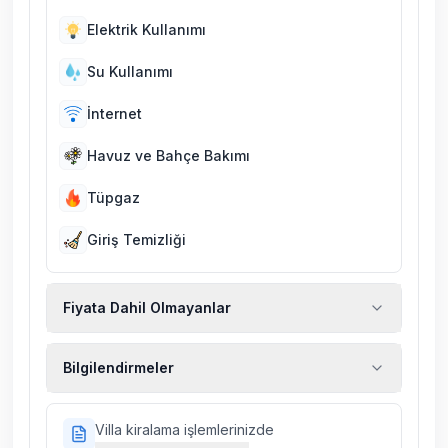
Elektrik Kullanımı
Su Kullanımı
İnternet
Havuz ve Bahçe Bakımı
Tüpgaz
Giriş Temizliği
Fiyata Dahil Olmayanlar
Ekstra temizlik, ekstra yeni çarşaf ve havlu,
Bilgilendirmeler
kiralık araç, rehberlik hizmetleri, sağlık vs.
sigortaları fiyatlara dahil değildir.
Doğa içerisinde konuma sahip olan tüm
Villa kiralama işlemlerinizde
villalarımızda düzenli olarak ilaçlama