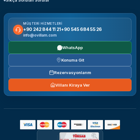
Sıkça Sorulan Sorular
MÜŞTERI HIZMETLERI
+90 242 844 11 21
+90 545 684 55 26
info@ovillam.com
WhatsApp
Konuma Git
Rezervasyonlarım
Villanı Kiraya Ver