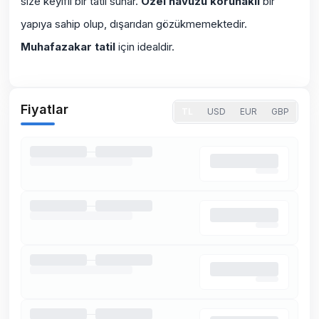
size keyifli bir tatil sunar.
Özel havuzu korunaklı
bir
yapıya sahip olup, dışarıdan gözükmemektedir.
Muhafazakar tatil
için idealdir.
Fiyatlar
TL
USD
EUR
GBP