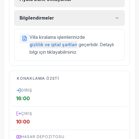
Ekstra temizlik, ekstra yeni çarşaf ve havlu,
Bilgilendirmeler
kiralık araç, rehberlik hizmetleri, sağlık vs.
sigortaları fiyatlara dahil değildir.
Doğa içerisinde konuma sahip olan tüm
Villa kiralama işlemlerinizde
villalarımızda düzenli olarak ilaçlama
gizlilik ve iptal şartları
geçerlidir. Detaylı
yapılmaktadır. Buna rağmen çevrede
bilgi için tıklayabilirsiniz.
kelebek, böcek, sinek vs. bulunma ihtimali
vardır.
Villalarımızın bulunmuş olduğu bölgelerde
KONAKLAMA ÖZETI
dönemsel olarak altyapı çalışmaları
yapılabilmektedir. Bu çalışma nedeniyle yol
GIRIŞ
çalışması, elektrik ve su kesintileri
16:00
yaşanabilmektedir.
ÇIKIŞ
10:00
HASAR DEPOZITOSU