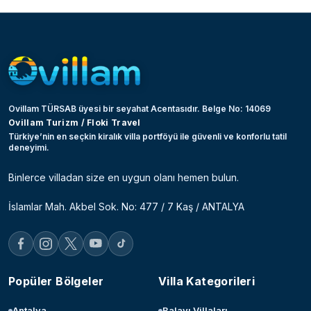
Ovillam TÜRSAB üyesi bir seyahat Acentasıdır. Belge No: 14069
Ovillam Turizm / Floki Travel
Türkiye’nin en seçkin kiralık villa portföyü ile güvenli ve konforlu tatil
deneyimi.
Binlerce villadan size en uygun olanı hemen bulun.
İslamlar Mah. Akbel Sok. No: 477 / 7 Kaş / ANTALYA
Popüler Bölgeler
Villa Kategorileri
Antalya
Balayı Villaları