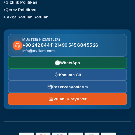
Gizlilik Politikası
Çerez Politikası
Sıkça Sorulan Sorular
MÜŞTERI HIZMETLERI
+90 242 844 11 21
+90 545 684 55 26
info@ovillam.com
WhatsApp
Konuma Git
Rezervasyonlarım
Villanı Kiraya Ver