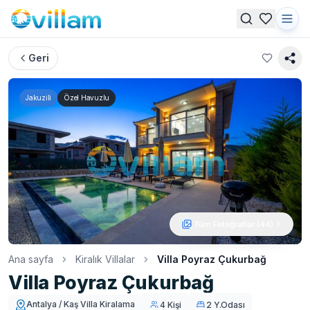
Geri
Jakuzili
Özel Havuzlu
Tüm Fotoğraflar (
44
)
Ana sayfa
Kiralık Villalar
Villa Poyraz Çukurbağ
Villa Poyraz Çukurbağ
Antalya / Kaş Villa Kiralama
4 Kişi
2 Y.Odası