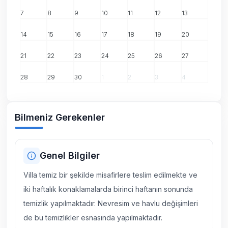
7
8
9
10
11
12
13
14
15
16
17
18
19
20
21
22
23
24
25
26
27
28
29
30
1
2
3
4
Bilmeniz Gerekenler
Genel Bilgiler
Villa temiz bir şekilde misafirlere teslim edilmekte ve
iki haftalık konaklamalarda birinci haftanın sonunda
temizlik yapılmaktadır. Nevresim ve havlu değişimleri
de bu temizlikler esnasında yapılmaktadır.