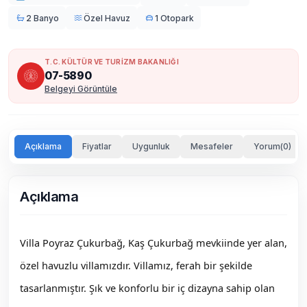
2 Banyo
Özel Havuz
1 Otopark
T.C. KÜLTÜR VE TURİZM BAKANLIĞI
07-5890
Belgeyi Görüntüle
Açıklama
Fiyatlar
Uygunluk
Mesafeler
Yorum(0)
Açıklama
Villa Poyraz Çukurbağ, Kaş Çukurbağ mevkiinde yer alan,
özel havuzlu villamızdır. Villamız, ferah bir şekilde
tasarlanmıştır. Şık ve konforlu bir iç dizayna sahip olan