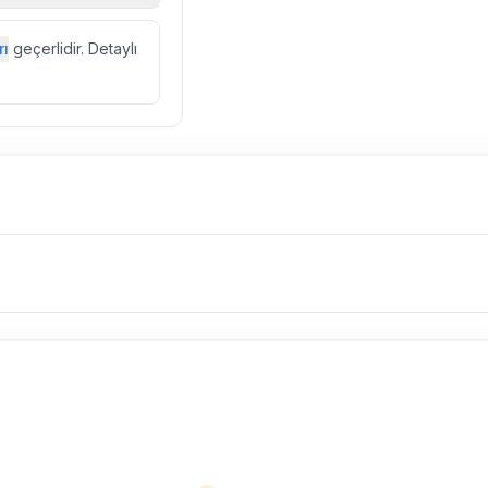
zda düzenli olarak
rı
geçerlidir. Detaylı
ebek, böcek, sinek
l olarak altyapı
 yol çalışması,