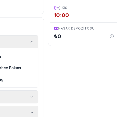
ÇIKIŞ
10:00
HASAR DEPOZITOSU
₺
0
ı
ahçe Bakımı
iği
 araç, rehberlik
ir.