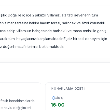
lik Doğa ile iç içe 2 jakuzili Villamız, siz tatil severlerin tüm
 deniz manzarasına hakim havuz terası, salıncak ve özel korunaklı
a sahip villamızın bahçesinde barbekü ve masa tenisi ile geniş
arak tüm ihtiyaçlarınızı karşılamaktadır.Eşsiz bir tatil deneyimi için
siz değerli misafirlerimizi beklemektedir.
KONAKLAMA ÖZETI
GIRIŞ
haftalık konaklamalarda
16:00
ve havlu değişimleri