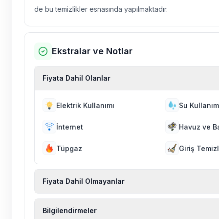
de bu temizlikler esnasında yapılmaktadır.
Ekstralar ve Notlar
Fiyata Dahil Olanlar
Elektrik Kullanımı
Su Kullanım
İnternet
Havuz ve B
Tüpgaz
Giriş Temizl
Fiyata Dahil Olmayanlar
Ekstra temizlik, ekstra yeni çarşaf ve havlu, kiralık
Bilgilendirmeler
hizmetleri, sağlık vs. sigortaları fiyatlara dahil değild