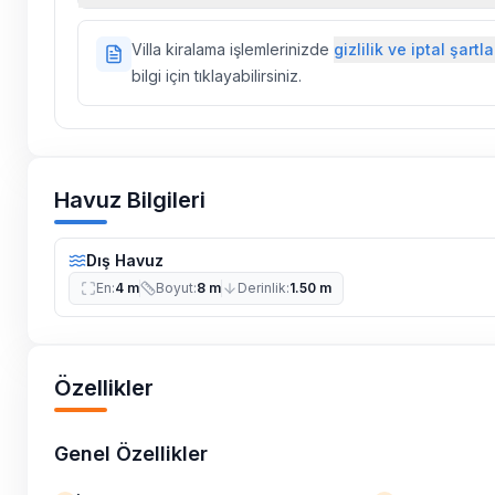
Doğa içerisinde konuma sahip olan tüm villalarımı
Villa kiralama işlemlerinizde
gizlilik ve iptal şartla
ilaçlama yapılmaktadır. Buna rağmen çevrede kel
bilgi için tıklayabilirsiniz.
vs. bulunma ihtimali vardır.
Villalarımızın bulunmuş olduğu bölgelerde dönemse
çalışmaları yapılabilmektedir. Bu çalışma nedeniyle
elektrik ve su kesintileri yaşanabilmektedir.
Havuz Bilgileri
Dış Havuz
En
:
4 m
Boyut
:
8 m
Derinlik
:
1.50 m
Özellikler
Genel Özellikler