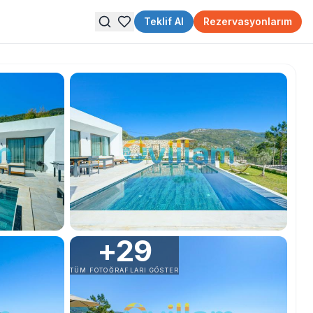
Teklif Al
Rezervasyonlarım
+
29
TÜM FOTOĞRAFLARI GÖSTER