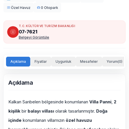
Özel Havuz
0 Otopark
T.C. KÜLTÜR VE TURİZM BAKANLIĞI
07-7621
Belgeyi Görüntüle
Açıklama
Fiyatlar
Uygunluk
Mesafeler
Yorum(0)
Açıklama
Kalkan Sarıbelen bölgesinde konumlanan
Villa Panni
,
2
kişilik
bir
balayı villası
olarak tasarlanmıştır.
Doğa
içinde
konumlanan villamızın
özel havuzu