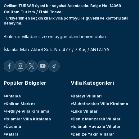
Ovillam TÜRSAB üyesi bir seyahat Acentasıdır. Belge No: 14069
Ovillam Turizm / Floki Travel
Türkiye’nin en seçkin kiralık villa portföyü ile güvenli ve konforlu tatil
deneyimi.
Binlerce villadan size en uygun olanı hemen bulun.
İslamlar Mah. Akbel Sok. No: 477 / 7 Kaş / ANTALYA
Popüler Bölgeler
Villa Kategorileri
Antalya
Balayı Villaları
Kalkan Merkez
Muhafazakar Villa Kiralama
Fethiye Villa Kiralama
Lüks Villalar
İslamlar Villa Kiralama
Deniz Manzaralı Villalar
Üzümlü
Isıtmalı Havuzlu Villalar
Patara
Denize Yakın Villalar