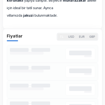
korunaklı
yapıya sahiptir. Böylece
muhafazakar
aileler
için ideal bir tatil sunar. Ayrıca
villamızda
jakuzi
bulunmaktadır.
Fiyatlar
TL
USD
EUR
GBP