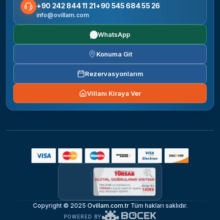
+90 242 844 11 21
+90 545 684 55 26
info@ovillam.com
WhatsApp
Konuma Git
Rezervasyonlarım
Villanı Kiraya Ver
Copyright © 2025
Ovillam.com.tr
Tüm hakları saklıdır.
POWERED BY