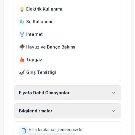
Elektrik Kullanımı
Su Kullanımı
İnternet
Havuz ve Bahçe Bakımı
Tüpgaz
Giriş Temizliği
Fiyata Dahil Olmayanlar
Ekstra temizlik, ekstra yeni çarşaf ve havlu,
Bilgilendirmeler
kiralık araç, rehberlik hizmetleri, sağlık vs.
sigortaları fiyatlara dahil değildir.
Doğa içerisinde konuma sahip olan tüm
Villa kiralama işlemlerinizde
villalarımızda düzenli olarak ilaçlama