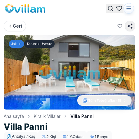
Geri
Jakuzi
Korunaklı Havuz
Tüm Fotoğraflar (
15
)
Ana sayfa
Kiralık Villalar
Villa Panni
Villa Panni
Antalya / Kaş
2 Kişi
1 Y.Odası
1 Banyo