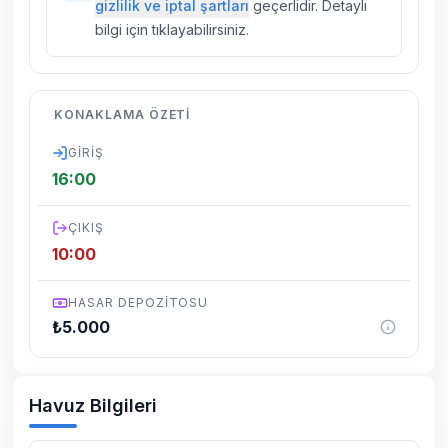
gizlilik ve iptal şartları
geçerlidir. Detaylı
yapılmaktadır. Buna rağmen çevrede
bilgi için tıklayabilirsiniz.
kelebek, böcek, sinek vs. bulunma ihtimali
vardır.
Villalarımızın bulunmuş olduğu bölgelerde
KONAKLAMA ÖZETI
dönemsel olarak altyapı çalışmaları
yapılabilmektedir. Bu çalışma nedeniyle yol
GIRIŞ
çalışması, elektrik ve su kesintileri
16:00
yaşanabilmektedir.
ÇIKIŞ
10:00
HASAR DEPOZITOSU
₺
5.000
Havuz Bilgileri