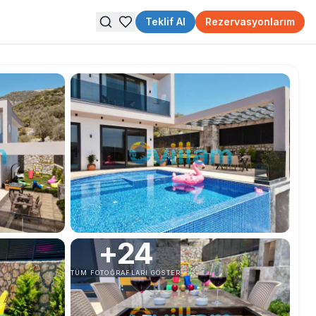
Teklif Al
Rezervasyonlarım
+
24
TÜM FOTOĞRAFLARI GÖSTER