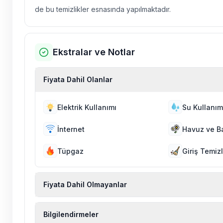
de bu temizlikler esnasında yapılmaktadır.
Ekstralar ve Notlar
Fiyata Dahil Olanlar
Elektrik Kullanımı
Su Kullanım
İnternet
Havuz ve B
Tüpgaz
Giriş Temizl
Fiyata Dahil Olmayanlar
Ekstra temizlik, ekstra yeni çarşaf ve havlu, kiralık
Bilgilendirmeler
hizmetleri, sağlık vs. sigortaları fiyatlara dahil değild