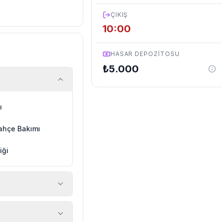
ÇIKIŞ
10:00
HASAR DEPOZITOSU
₺
5.000
ı
ahçe Bakımı
iği
 araç, rehberlik
ir.