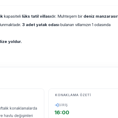
ik
kapasiteli
lüks tatil villası
dır. Muhteşem bir
deniz manzarası
lunmaktadır.
3 adet yatak odası
bulanan villamızın 1 odasında
lize yoldur.
KONAKLAMA ÖZETI
GIRIŞ
haftalık konaklamalarda
16:00
ve havlu değişimleri