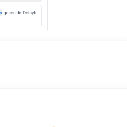
zda düzenli olarak
rı
geçerlidir. Detaylı
ebek, böcek, sinek
l olarak altyapı
 yol çalışması,