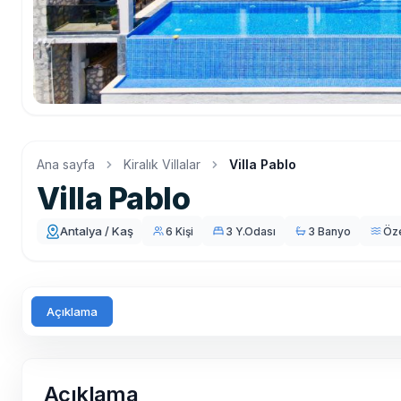
Ana sayfa
Kiralık Villalar
Villa Pablo
Villa Pablo
Antalya / Kaş
6 Kişi
3 Y.Odası
3 Banyo
Öz
Açıklama
Açıklama