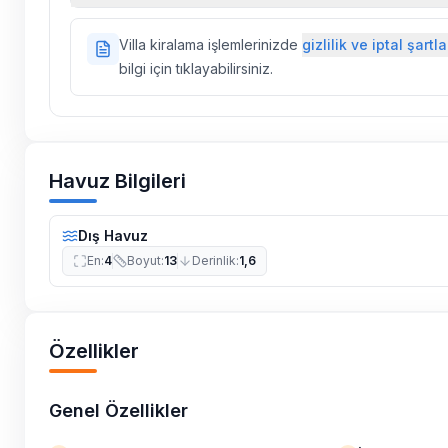
Doğa içerisinde konuma sahip olan tüm villalarımı
Villa kiralama işlemlerinizde
gizlilik ve iptal şartla
ilaçlama yapılmaktadır. Buna rağmen çevrede kel
bilgi için tıklayabilirsiniz.
vs. bulunma ihtimali vardır.
Villalarımızın bulunmuş olduğu bölgelerde dönemse
çalışmaları yapılabilmektedir. Bu çalışma nedeniyle
elektrik ve su kesintileri yaşanabilmektedir.
Havuz Bilgileri
Dış Havuz
En
:
4
Boyut
:
13
Derinlik
:
1,6
Özellikler
Genel Özellikler