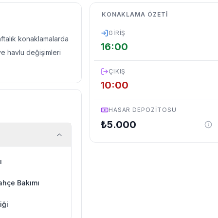
KONAKLAMA ÖZETI
GIRIŞ
haftalık konaklamalarda
16:00
ve havlu değişimleri
ÇIKIŞ
10:00
HASAR DEPOZITOSU
₺
5.000
ı
ahçe Bakımı
iği