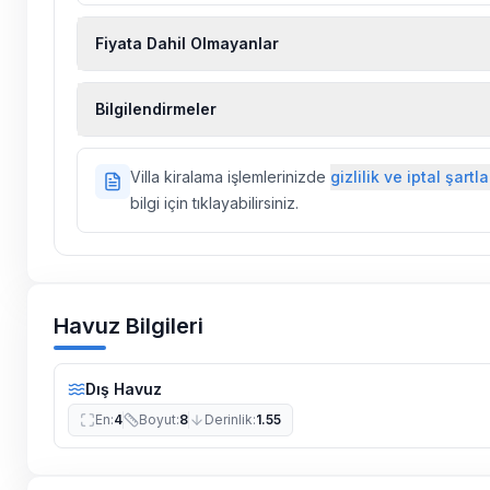
Fiyata Dahil Olmayanlar
Ekstra temizlik, ekstra yeni çarşaf ve havlu, kiralık
Bilgilendirmeler
hizmetleri, sağlık vs. sigortaları fiyatlara dahil değild
Doğa içerisinde konuma sahip olan tüm villalarımı
Villa kiralama işlemlerinizde
gizlilik ve iptal şartla
ilaçlama yapılmaktadır. Buna rağmen çevrede kel
bilgi için tıklayabilirsiniz.
vs. bulunma ihtimali vardır.
Villalarımızın bulunmuş olduğu bölgelerde dönemse
çalışmaları yapılabilmektedir. Bu çalışma nedeniyle
elektrik ve su kesintileri yaşanabilmektedir.
Havuz Bilgileri
Dış Havuz
En
:
4
Boyut
:
8
Derinlik
:
1.55