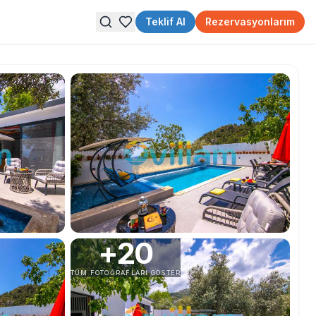
Teklif Al
Rezervasyonlarım
+
20
TÜM FOTOĞRAFLARI GÖSTER