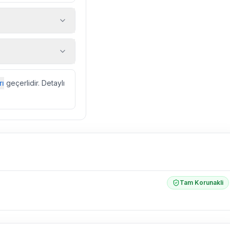
 araç, rehberlik
ir.
zda düzenli olarak
rı
geçerlidir. Detaylı
ebek, böcek, sinek
l olarak altyapı
 yol çalışması,
Tam Korunakli