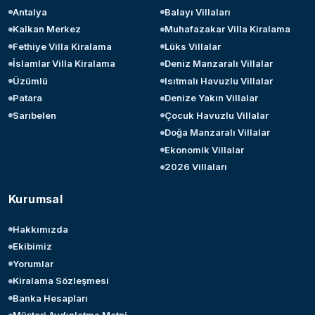
Antalya
Balayı Villaları
Kalkan Merkez
Muhafazakar Villa Kiralama
Fethiye Villa Kiralama
Lüks Villalar
İslamlar Villa Kiralama
Deniz Manzaralı Villalar
Üzümlü
Isıtmalı Havuzlu Villalar
Patara
Denize Yakın Villalar
Sarıbelen
Çocuk Havuzlu Villalar
Doğa Manzaralı Villalar
Ekonomik Villalar
2026 Villaları
Kurumsal
Hakkımızda
Ekibimiz
Yorumlar
Kiralama Sözleşmesi
Banka Hesapları