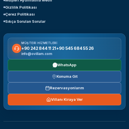
Müşteri Aydınlatma Metni
Gizlilik Politikası
Çerez Politikası
Sıkça Sorulan Sorular
MÜŞTERI HIZMETLERI
+90 242 844 11 21
+90 545 684 55 26
info@ovillam.com
WhatsApp
Konuma Git
Rezervasyonlarım
Villanı Kiraya Ver