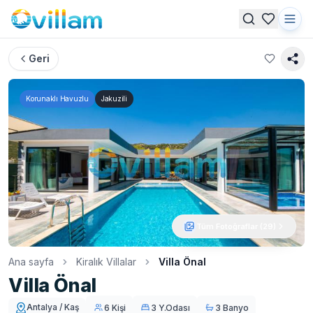
Geri
Korunaklı Havuzlu
Jakuzili
Tüm Fotoğraflar (
29
)
Ana sayfa
Kiralık Villalar
Villa Önal
Villa Önal
Antalya / Kaş
6 Kişi
3 Y.Odası
3 Banyo