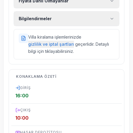
Fiyata Dahil Olmayanlar
Ekstra temizlik, ekstra yeni çarşaf ve havlu,
Bilgilendirmeler
kiralık araç, rehberlik hizmetleri, sağlık vs.
sigortaları fiyatlara dahil değildir.
Doğa içerisinde konuma sahip olan tüm
Villa kiralama işlemlerinizde
villalarımızda düzenli olarak ilaçlama
gizlilik ve iptal şartları
geçerlidir. Detaylı
yapılmaktadır. Buna rağmen çevrede
bilgi için tıklayabilirsiniz.
kelebek, böcek, sinek vs. bulunma ihtimali
vardır.
Villalarımızın bulunmuş olduğu bölgelerde
KONAKLAMA ÖZETI
dönemsel olarak altyapı çalışmaları
yapılabilmektedir. Bu çalışma nedeniyle yol
GIRIŞ
çalışması, elektrik ve su kesintileri
16:00
yaşanabilmektedir.
ÇIKIŞ
10:00
HASAR DEPOZITOSU