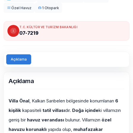
Özel Havuz
1 Otopark
T.C. KÜLTÜR VE TURİZM BAKANLIĞI
07-7219
Açıklama
Açıklama
Villa Önal
, Kalkan Sarıbelen bölgesinde konumlanan
6
kişilik
kapasiteli
tatil villası
dır.
Doğa içinde
ki villamızın
geniş bir
havuz verandası
bulunur. Villamızın
özel
havuzu korunaklı
yapıda olup,
muhafazakar