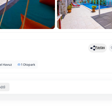
Paylaş
el Havuz
1 Otopark
(0)