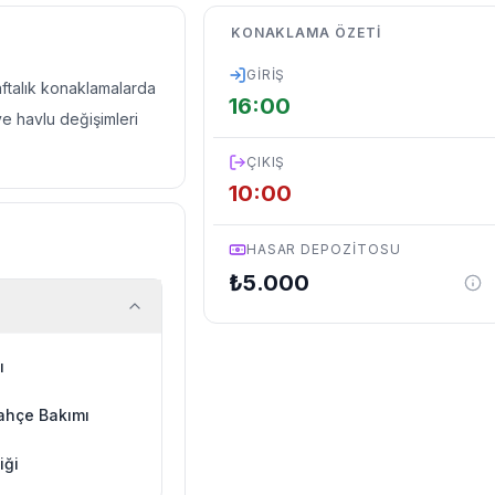
KONAKLAMA ÖZETI
GIRIŞ
haftalık konaklamalarda
16:00
ve havlu değişimleri
ÇIKIŞ
10:00
HASAR DEPOZITOSU
₺
5.000
ı
ahçe Bakımı
iği