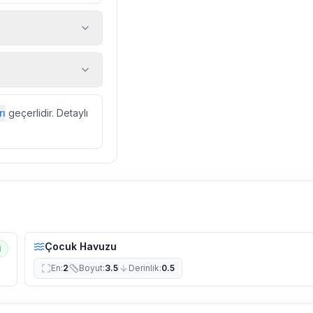
 araç, rehberlik
ir.
zda düzenli olarak
rı
geçerlidir. Detaylı
ebek, böcek, sinek
l olarak altyapı
 yol çalışması,
Çocuk Havuzu
i
En
:
2
Boyut
:
3.5
Derinlik
:
0.5