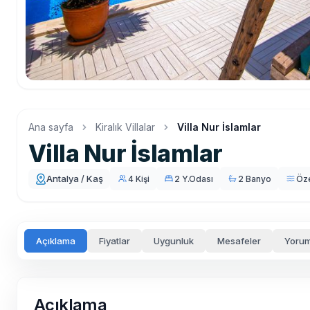
Ana sayfa
Kiralık Villalar
Villa Nur İslamlar
Villa Nur İslamlar
Antalya / Kaş
4 Kişi
2 Y.Odası
2 Banyo
Öz
Açıklama
Fiyatlar
Uygunluk
Mesafeler
Yorum
Açıklama