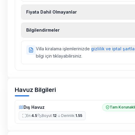
Fiyata Dahil Olmayanlar
Ekstra temizlik, ekstra yeni çarşaf ve havlu, kiralık
Bilgilendirmeler
hizmetleri, sağlık vs. sigortaları fiyatlara dahil değild
Doğa içerisinde konuma sahip olan tüm villalarımı
Villa kiralama işlemlerinizde
gizlilik ve iptal şartla
ilaçlama yapılmaktadır. Buna rağmen çevrede kel
bilgi için tıklayabilirsiniz.
vs. bulunma ihtimali vardır.
Villalarımızın bulunmuş olduğu bölgelerde dönemse
çalışmaları yapılabilmektedir. Bu çalışma nedeniyle
elektrik ve su kesintileri yaşanabilmektedir.
Havuz Bilgileri
Dış Havuz
Tam Korunakl
En
:
4.5
Boyut
:
12
Derinlik
:
1.55