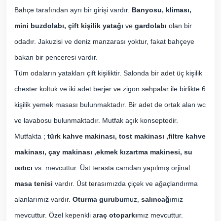
Bahçe tarafından ayrı bir girişi vardır.
Banyosu, kliması,
mini buzdolabı, çift kişilik yatağı
ve
gardolabı
olan bir
odadır. Jakuzisi ve deniz manzarası yoktur, fakat bahçeye
bakan bir penceresi vardır.
Tüm odaların yatakları çift kişiliktir. Salonda bir adet üç kişilik
chester koltuk ve iki adet berjer ve zigon sehpalar ile birlikte 6
kişilik yemek masası bulunmaktadır. Bir adet de ortak alan wc
ve lavabosu bulunmaktadır. Mutfak açık konseptedir.
Mutfakta ;
türk kahve makinası, tost makinası ,filtre kahve
makinası, çay makinası ,ekmek kızartma makinesi, su
ısıtıcı
vs. mevcuttur. Üst terasta camdan yapılmış orjinal
masa tenisi
vardır. Üst terasımızda çiçek ve ağaçlandırma
alanlarımız vardır.
Oturma gurubu
muz,
salıncağ
ımız
mevcuttur. Özel kepenkli a
raç otoparkı
mız mevcuttur.