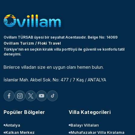
Ovillam TÜRSAB üyesi bir seyahat Acentasıdır. Belge No: 14069
Ovillam Turizm / Floki Travel
Türkiye’nin en seçkin kiralık villa portföyü ile güvenli ve konforlu tatil
deneyimi.
Binlerce villadan size en uygun olanı hemen bulun.
İslamlar Mah. Akbel Sok. No: 477 / 7 Kaş / ANTALYA
Popüler Bölgeler
Villa Kategorileri
Antalya
Balayı Villaları
Kalkan Merkez
Muhafazakar Villa Kiralama