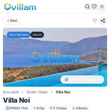
Geri
Deniz Manzaralı
Jakuzili
Tüm Fotoğraflar (
39
)
Ana sayfa
Kiralık Villalar
Villa Noi
Villa Noi
Antalya / Kaş
6 Kişi
3 Y.Odası
3 Banyo