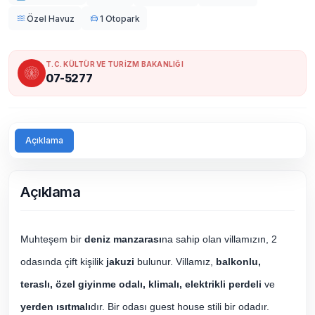
Özel Havuz
1 Otopark
T.C. KÜLTÜR VE TURİZM BAKANLIĞI
07-5277
Açıklama
Açıklama
Muhteşem bir
deniz manzarası
na sahip olan villamızın, 2
odasında çift kişilik
jakuzi
bulunur. Villamız,
balkonlu,
teraslı, özel giyinme odalı, klimalı, elektrikli perdeli
ve
yerden ısıtmalı
dır. Bir odası guest house stili bir odadır.