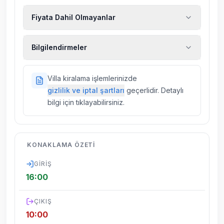
Fiyata Dahil Olmayanlar
Ekstra temizlik, ekstra yeni çarşaf ve havlu,
Bilgilendirmeler
kiralık araç, rehberlik hizmetleri, sağlık vs.
sigortaları fiyatlara dahil değildir.
Doğa içerisinde konuma sahip olan tüm
Villa kiralama işlemlerinizde
villalarımızda düzenli olarak ilaçlama
gizlilik ve iptal şartları
geçerlidir. Detaylı
yapılmaktadır. Buna rağmen çevrede
bilgi için tıklayabilirsiniz.
kelebek, böcek, sinek vs. bulunma ihtimali
vardır.
Villalarımızın bulunmuş olduğu bölgelerde
KONAKLAMA ÖZETI
dönemsel olarak altyapı çalışmaları
yapılabilmektedir. Bu çalışma nedeniyle yol
GIRIŞ
çalışması, elektrik ve su kesintileri
16:00
yaşanabilmektedir.
ÇIKIŞ
10:00