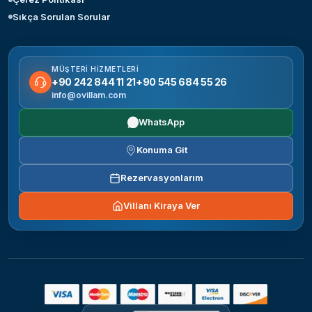
Sıkça Sorulan Sorular
MÜŞTERI HIZMETLERI
+90 242 844 11 21
+90 545 684 55 26
info@ovillam.com
WhatsApp
Konuma Git
Rezervasyonlarım
Villanı Kiraya Ver