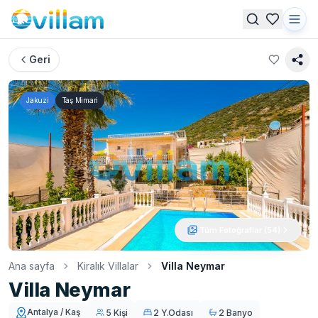
Geri
Jakuzi
Taş Mimari
Tüm Fotoğraflar (
54
)
Ana sayfa
Kiralık Villalar
Villa Neymar
Villa Neymar
Antalya / Kaş
5 Kişi
2 Y.Odası
2 Banyo