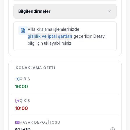
Ekstra temizlik, ekstra yeni çarşaf ve havlu,
Bilgilendirmeler
kiralık araç, rehberlik hizmetleri, sağlık vs.
sigortaları fiyatlara dahil değildir.
Doğa içerisinde konuma sahip olan tüm
Villa kiralama işlemlerinizde
villalarımızda düzenli olarak ilaçlama
gizlilik ve iptal şartları
geçerlidir. Detaylı
yapılmaktadır. Buna rağmen çevrede
bilgi için tıklayabilirsiniz.
kelebek, böcek, sinek vs. bulunma ihtimali
vardır.
Villalarımızın bulunmuş olduğu bölgelerde
KONAKLAMA ÖZETI
dönemsel olarak altyapı çalışmaları
yapılabilmektedir. Bu çalışma nedeniyle yol
GIRIŞ
çalışması, elektrik ve su kesintileri
16:00
yaşanabilmektedir.
ÇIKIŞ
10:00
HASAR DEPOZITOSU
₺
1.500