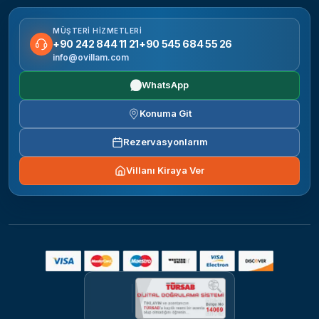
MÜŞTERI HIZMETLERI
+90 242 844 11 21
+90 545 684 55 26
info@ovillam.com
WhatsApp
Konuma Git
Rezervasyonlarım
Villanı Kiraya Ver