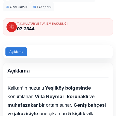
Özel Havuz
1 Otopark
T.C. KÜLTÜR VE TURİZM BAKANLIĞI
07-2344
Açıklama
Açıklama
Kalkan'ın huzurlu
Yeşilköy bölgesinde
konumlanan
Villa Neymar
,
korunaklı
ve
muhafazakar
bir ortam sunar.
Geniş bahçesi
ve
jakuzisiyle
öne çıkan bu
5 kişilik
villa,