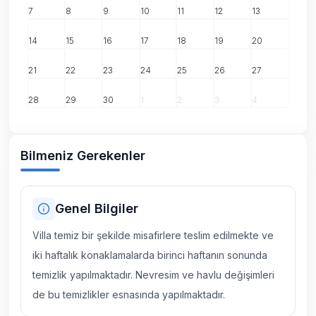
7
8
9
10
11
12
13
14
15
16
17
18
19
20
21
22
23
24
25
26
27
28
29
30
1
2
3
4
Bilmeniz Gerekenler
Genel Bilgiler
Villa temiz bir şekilde misafirlere teslim edilmekte ve
iki haftalık konaklamalarda birinci haftanın sonunda
temizlik yapılmaktadır. Nevresim ve havlu değişimleri
de bu temizlikler esnasında yapılmaktadır.