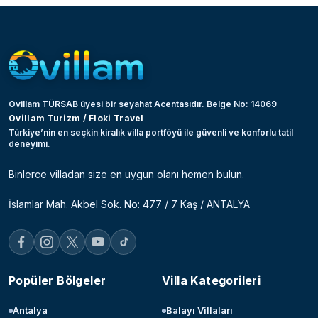
Ovillam TÜRSAB üyesi bir seyahat Acentasıdır. Belge No: 14069
Ovillam Turizm / Floki Travel
Türkiye’nin en seçkin kiralık villa portföyü ile güvenli ve konforlu tatil
deneyimi.
Binlerce villadan size en uygun olanı hemen bulun.
İslamlar Mah. Akbel Sok. No: 477 / 7 Kaş / ANTALYA
Popüler Bölgeler
Villa Kategorileri
Antalya
Balayı Villaları