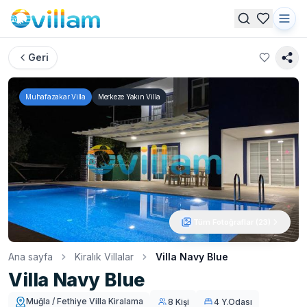
Geri
Muhafazakar Villa
Merkeze Yakın Villa
Tüm Fotoğraflar (
23
)
Ana sayfa
Kiralık Villalar
Villa Navy Blue
Villa Navy Blue
Muğla / Fethiye Villa Kiralama
8 Kişi
4 Y.Odası