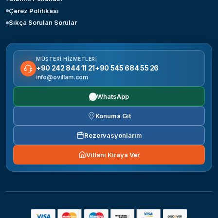
Çerez Politikası
Sıkça Sorulan Sorular
MÜŞTERI HIZMETLERI
+90 242 844 11 21
+90 545 684 55 26
info@ovillam.com
WhatsApp
Konuma Git
Rezervasyonlarım
Villanı Kiraya Ver