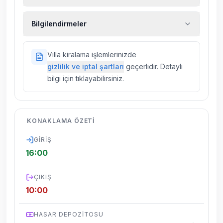
Ekstra temizlik, ekstra yeni çarşaf ve havlu,
Bilgilendirmeler
kiralık araç, rehberlik hizmetleri, sağlık vs.
sigortaları fiyatlara dahil değildir.
Doğa içerisinde konuma sahip olan tüm
Villa kiralama işlemlerinizde
villalarımızda düzenli olarak ilaçlama
gizlilik ve iptal şartları
geçerlidir. Detaylı
yapılmaktadır. Buna rağmen çevrede
bilgi için tıklayabilirsiniz.
kelebek, böcek, sinek vs. bulunma ihtimali
vardır.
Villalarımızın bulunmuş olduğu bölgelerde
KONAKLAMA ÖZETI
dönemsel olarak altyapı çalışmaları
yapılabilmektedir. Bu çalışma nedeniyle yol
GIRIŞ
çalışması, elektrik ve su kesintileri
16:00
yaşanabilmektedir.
ÇIKIŞ
10:00
HASAR DEPOZITOSU