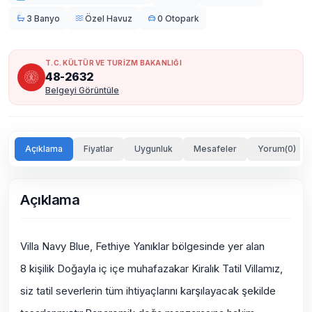
3 Banyo
Özel Havuz
0 Otopark
T.C. KÜLTÜR VE TURİZM BAKANLIĞI
48-2632
Belgeyi Görüntüle
Açıklama
Fiyatlar
Uygunluk
Mesafeler
Yorum(0)
Açıklama
Villa Navy Blue, Fethiye Yanıklar bölgesinde yer alan
8 kişilik Doğayla iç içe muhafazakar Kiralık Tatil Villamız,
siz tatil severlerin tüm ihtiyaçlarını karşılayacak şekilde