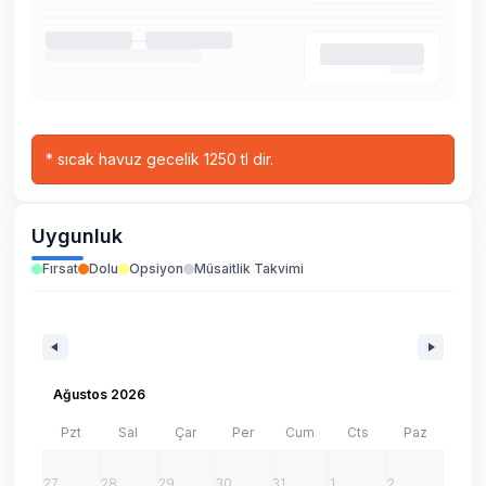
*
sıcak havuz gecelik 1250 tl dir.
Uygunluk
Fırsat
Dolu
Opsiyon
Müsaitlik Takvimi
Ağustos 2026
Pzt
Sal
Çar
Per
Cum
Cts
Paz
27
28
29
30
31
1
2