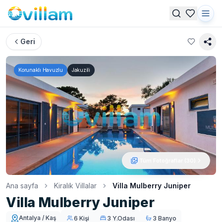
Geri
Korunaklı Havuzlu
Jakuzili
Tüm Fotoğraflar (
30
)
Ana sayfa
Kiralık Villalar
Villa Mulberry Juniper
Villa Mulberry Juniper
Antalya / Kaş
6 Kişi
3 Y.Odası
3 Banyo