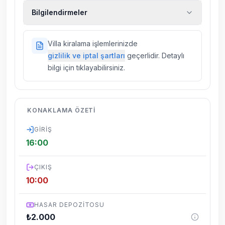
Ekstra temizlik, ekstra yeni çarşaf ve havlu,
Bilgilendirmeler
kiralık araç, rehberlik hizmetleri, sağlık vs.
sigortaları fiyatlara dahil değildir.
Doğa içerisinde konuma sahip olan tüm
Villa kiralama işlemlerinizde
villalarımızda düzenli olarak ilaçlama
gizlilik ve iptal şartları
geçerlidir. Detaylı
yapılmaktadır. Buna rağmen çevrede
bilgi için tıklayabilirsiniz.
kelebek, böcek, sinek vs. bulunma ihtimali
vardır.
Villalarımızın bulunmuş olduğu bölgelerde
KONAKLAMA ÖZETI
dönemsel olarak altyapı çalışmaları
yapılabilmektedir. Bu çalışma nedeniyle yol
GIRIŞ
çalışması, elektrik ve su kesintileri
16:00
yaşanabilmektedir.
ÇIKIŞ
10:00
HASAR DEPOZITOSU
₺
2.000