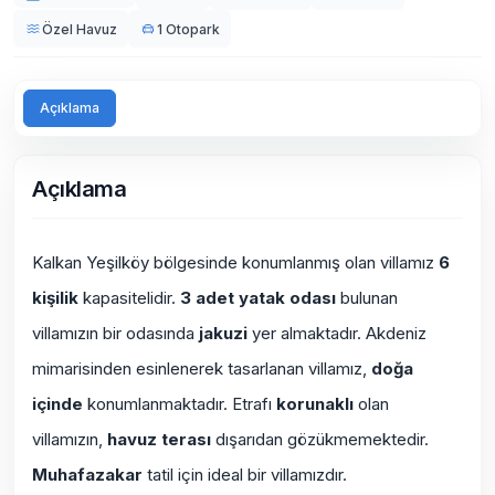
Özel Havuz
1 Otopark
Açıklama
Açıklama
Kalkan Yeşilköy bölgesinde konumlanmış olan villamız
6
kişilik
kapasitelidir.
3 adet yatak odası
bulunan
villamızın bir odasında
jakuzi
yer almaktadır. Akdeniz
mimarisinden esinlenerek tasarlanan villamız,
doğa
içinde
konumlanmaktadır. Etrafı
korunaklı
olan
villamızın,
havuz terası
dışarıdan gözükmemektedir.
Muhafazakar
tatil için ideal bir villamızdır.