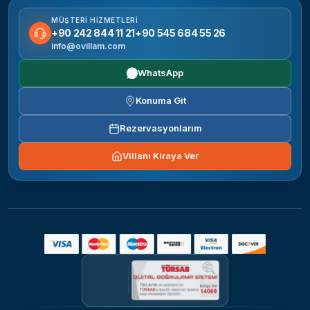
MÜŞTERI HIZMETLERI
+90 242 844 11 21
+90 545 684 55 26
info@ovillam.com
WhatsApp
Konuma Git
Rezervasyonlarım
Villanı Kiraya Ver