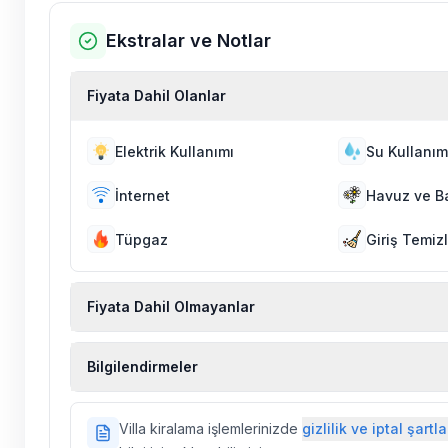
Ekstralar ve Notlar
Fiyata Dahil Olanlar
Elektrik Kullanımı
Su Kullanım
İnternet
Havuz ve B
Tüpgaz
Giriş Temizl
Fiyata Dahil Olmayanlar
Ekstra temizlik, ekstra yeni çarşaf ve havlu, kiralık
Bilgilendirmeler
hizmetleri, sağlık vs. sigortaları fiyatlara dahil değild
Doğa içerisinde konuma sahip olan tüm villalarımı
Villa kiralama işlemlerinizde
gizlilik ve iptal şartla
ilaçlama yapılmaktadır. Buna rağmen çevrede kel