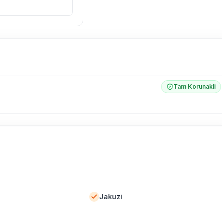
l olarak altyapı
 yol çalışması,
Tam Korunakli
Jakuzi