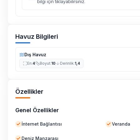
bilgi için tıklayabilirsiniz.
vs. bulunma ihtimali vardır.
Villalarımızın bulunmuş olduğu bölgelerde dönemse
çalışmaları yapılabilmektedir. Bu çalışma nedeniyle
elektrik ve su kesintileri yaşanabilmektedir.
Havuz Bilgileri
Dış Havuz
En
:
4
Boyut
:
10
Derinlik
:
1,4
Özellikler
Genel Özellikler
İnternet Bağlantısı
Veranda
Deniz Manzarası