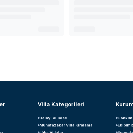
er
Villa Kategorileri
Kurum
Balayı Villaları
Hakkım
Muhafazakar Villa Kiralama
Ekibimi
ma
Lüks Villalar
Yorumla