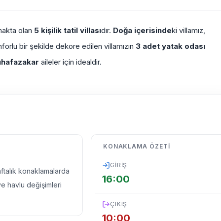
makta olan
5 kişilik tatil villası
dır.
Doğa içerisinde
ki villamız,
forlu bir şekilde dekore edilen villamızın
3 adet yatak odası
hafazakar
aileler için idealdir.
KONAKLAMA ÖZETI
GIRIŞ
haftalık konaklamalarda
16:00
ve havlu değişimleri
ÇIKIŞ
10:00