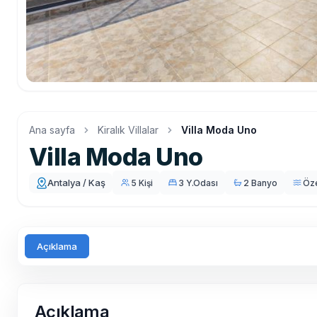
Ana sayfa
Kiralık Villalar
Villa Moda Uno
Villa Moda Uno
Antalya / Kaş
5 Kişi
3 Y.Odası
2 Banyo
Öz
Açıklama
Açıklama