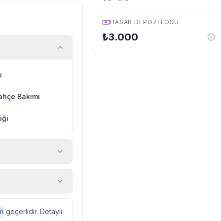
HASAR DEPOZITOSU
₺
3.000
ı
ahçe Bakımı
iği
 araç, rehberlik
ir.
zda düzenli olarak
rı
geçerlidir. Detaylı
ebek, böcek, sinek