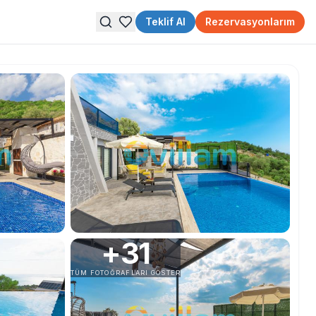
Teklif Al
Rezervasyonlarım
+
31
TÜM FOTOĞRAFLARI GÖSTER