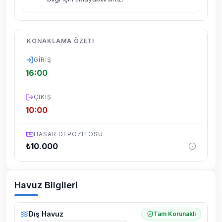
kelebek, böcek, sinek vs. bulunma ihtimali
vardır.
Villalarımızın bulunmuş olduğu bölgelerde
KONAKLAMA ÖZETI
dönemsel olarak altyapı çalışmaları
yapılabilmektedir. Bu çalışma nedeniyle yol
GIRIŞ
çalışması, elektrik ve su kesintileri
16:00
yaşanabilmektedir.
ÇIKIŞ
10:00
HASAR DEPOZITOSU
₺
10.000
Havuz Bilgileri
Dış Havuz
Tam Korunakli