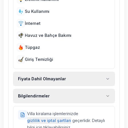
Su Kullanımı
İnternet
Havuz ve Bahçe Bakımı
Tüpgaz
Giriş Temizliği
Fiyata Dahil Olmayanlar
Ekstra temizlik, ekstra yeni çarşaf ve havlu,
Bilgilendirmeler
kiralık araç, rehberlik hizmetleri, sağlık vs.
sigortaları fiyatlara dahil değildir.
Doğa içerisinde konuma sahip olan tüm
Villa kiralama işlemlerinizde
villalarımızda düzenli olarak ilaçlama
gizlilik ve iptal şartları
geçerlidir. Detaylı
yapılmaktadır. Buna rağmen çevrede
bilgi için tıklayabilirsiniz.