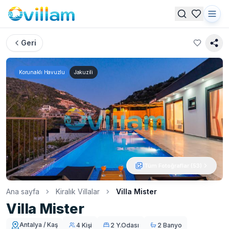
Geri
Korunaklı Havuzlu
Jakuzili
Tüm Fotoğraflar (
53
)
Ana sayfa
Kiralık Villalar
Villa Mister
Villa Mister
Antalya / Kaş
4 Kişi
2 Y.Odası
2 Banyo