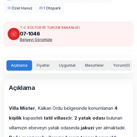
Özel Havuz
1 Otopark
T.C. KÜLTÜR VE TURİZM BAKANLIĞI
07-1046
Belgeyi Görüntüle
Açıklama
Fiyatlar
Uygunluk
Mesafeler
Yorum(0)
Açıklama
Villa Mister
, Kalkan Ordu bölgesinde konumlanan
4
kişilik
kapasiteli
tatil villası
dır.
2 yatak odası
bulunan
villamızın ebeveyn yatak odasında
jakuzi
yer almaktadır.