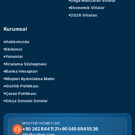
Doğa Manzaralı Villalar
Ekonomik Villalar
2026 Villaları
Kurumsal
Hakkımızda
Ekibimiz
Yorumlar
Kiralama Sözleşmesi
Banka Hesapları
Müşteri Aydınlatma Metni
Gizlilik Politikası
Çerez Politikası
Sıkça Sorulan Sorular
MÜŞTERI HIZMETLERI
+90 242 844 11 21
+90 545 684 55 26
info@ovillam.com