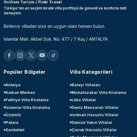
Ovillam Turizm / Floki Travel
Türkiye’nin en seçkin kiralık villa portföyü ile güvenli ve konforlu tatil
deneyimi.
Binlerce villadan size en uygun olanı hemen bulun.
İslamlar Mah. Akbel Sok. No: 477 / 7 Kaş / ANTALYA
Popüler Bölgeler
Villa Kategorileri
Antalya
Balayı Villaları
Kalkan Merkez
Muhafazakar Villa Kiralama
Fethiye Villa Kiralama
Lüks Villalar
İslamlar Villa Kiralama
Deniz Manzaralı Villalar
Üzümlü
Isıtmalı Havuzlu Villalar
Patara
Denize Yakın Villalar
Sarıbelen
Çocuk Havuzlu Villalar