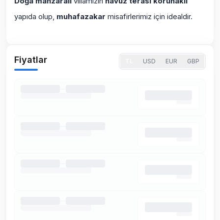
Doğa manzaralı
villamızın
havuz terası korunaklı
yapıda olup,
muhafazakar
misafirlerimiz için idealdir.
Fiyatlar
TL
USD
EUR
GBP