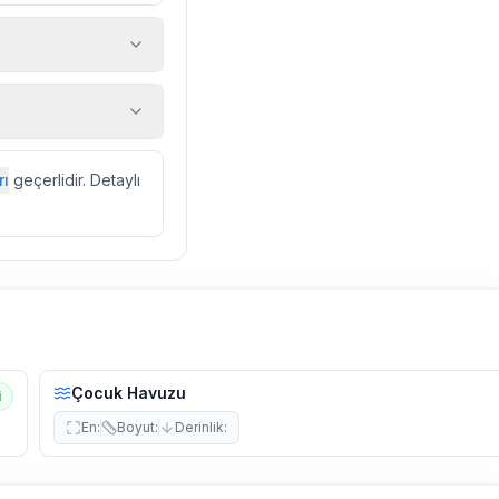
 araç, rehberlik
ir.
zda düzenli olarak
rı
geçerlidir. Detaylı
ebek, böcek, sinek
l olarak altyapı
 yol çalışması,
Çocuk Havuzu
i
En
:
Boyut
:
Derinlik
: