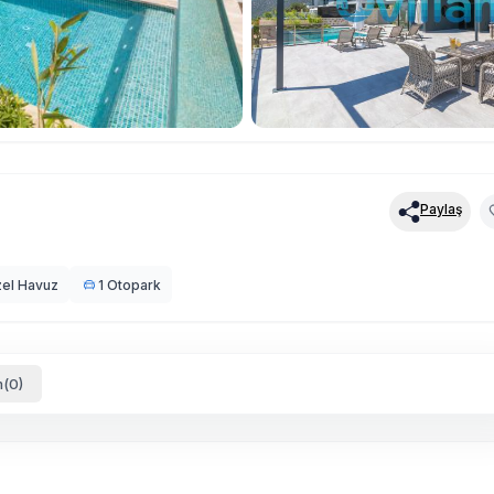
Paylaş
el Havuz
1 Otopark
(0)