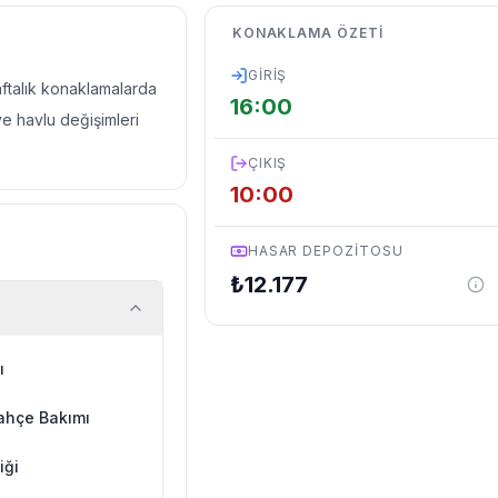
KONAKLAMA ÖZETI
GIRIŞ
haftalık konaklamalarda
16:00
ve havlu değişimleri
ÇIKIŞ
10:00
HASAR DEPOZITOSU
₺
12.177
ı
ahçe Bakımı
iği