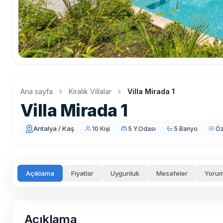
Ana sayfa
Kiralık Villalar
Villa Mirada 1
Villa Mirada 1
Antalya / Kaş
10 Kişi
5 Y.Odası
5 Banyo
Öz
Açıklama
Fiyatlar
Uygunluk
Mesafeler
Yorum
Açıklama