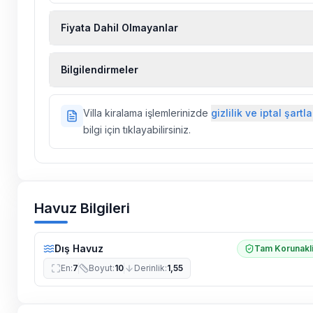
Fiyata Dahil Olmayanlar
Ekstra temizlik, ekstra yeni çarşaf ve havlu, kiralık
Bilgilendirmeler
hizmetleri, sağlık vs. sigortaları fiyatlara dahil değild
Doğa içerisinde konuma sahip olan tüm villalarımı
Villa kiralama işlemlerinizde
gizlilik ve iptal şartla
ilaçlama yapılmaktadır. Buna rağmen çevrede kel
bilgi için tıklayabilirsiniz.
vs. bulunma ihtimali vardır.
Villalarımızın bulunmuş olduğu bölgelerde dönemse
çalışmaları yapılabilmektedir. Bu çalışma nedeniyle
elektrik ve su kesintileri yaşanabilmektedir.
Havuz Bilgileri
Dış Havuz
Tam Korunakl
En
:
7
Boyut
:
10
Derinlik
:
1,55