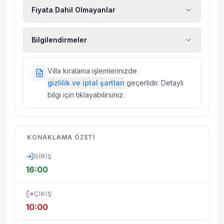
Fiyata Dahil Olmayanlar
Ekstra temizlik, ekstra yeni çarşaf ve havlu,
Bilgilendirmeler
kiralık araç, rehberlik hizmetleri, sağlık vs.
sigortaları fiyatlara dahil değildir.
Doğa içerisinde konuma sahip olan tüm
Villa kiralama işlemlerinizde
villalarımızda düzenli olarak ilaçlama
gizlilik ve iptal şartları
geçerlidir. Detaylı
yapılmaktadır. Buna rağmen çevrede
bilgi için tıklayabilirsiniz.
kelebek, böcek, sinek vs. bulunma ihtimali
vardır.
Villalarımızın bulunmuş olduğu bölgelerde
KONAKLAMA ÖZETI
dönemsel olarak altyapı çalışmaları
yapılabilmektedir. Bu çalışma nedeniyle yol
GIRIŞ
çalışması, elektrik ve su kesintileri
16:00
yaşanabilmektedir.
ÇIKIŞ
10:00