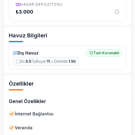
HASAR DEPOZITOSU
₺
3.000
Havuz Bilgileri
Dış Havuz
Tam Korunakli
En
:
3.5
Boyut
:
11
Derinlik
:
1.50
Özellikler
Genel Özellikler
İnternet Bağlantısı
Veranda