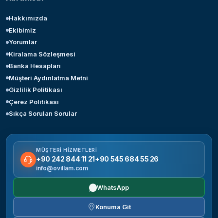
Hakkımızda
Ekibimiz
Yorumlar
Kiralama Sözleşmesi
Banka Hesapları
Müşteri Aydınlatma Metni
Gizlilik Politikası
Çerez Politikası
Sıkça Sorulan Sorular
MÜŞTERI HIZMETLERI
+90 242 844 11 21
+90 545 684 55 26
info@ovillam.com
WhatsApp
Konuma Git