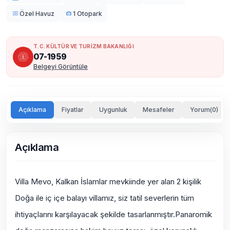
Özel Havuz
1 Otopark
T.C. KÜLTÜR VE TURİZM BAKANLIĞI
07-1959
Belgeyi Görüntüle
Açıklama
Fiyatlar
Uygunluk
Mesafeler
Yorum(0)
Açıklama
Villa Mevo, Kalkan İslamlar mevkiinde yer alan 2 kişilik
Doğa ile iç içe balayı villamız, siz tatil severlerin tüm
ihtiyaçlarını karşılayacak şekilde tasarlanmıştır.Panaromik