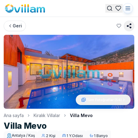
Geri
Tüm Fotoğraflar (
54
)
Ana sayfa
Kiralık Villalar
Villa Mevo
Villa Mevo
Antalya / Kaş
2 Kişi
1 Y.Odası
1 Banyo