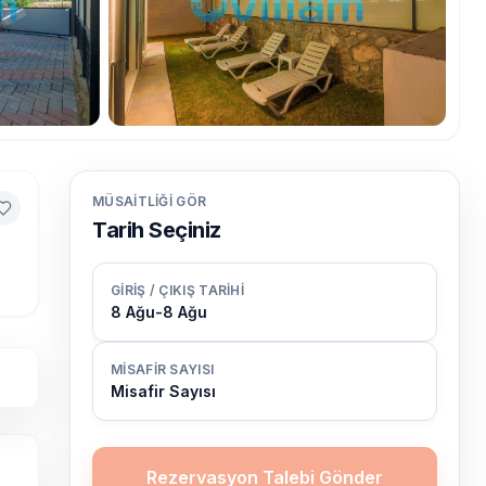
MÜSAITLIĞI GÖR
Tarih Seçiniz
GIRIŞ / ÇIKIŞ TARIHI
8 Ağu
-
8 Ağu
MISAFIR SAYISI
Misafir Sayısı
Rezervasyon Talebi Gönder