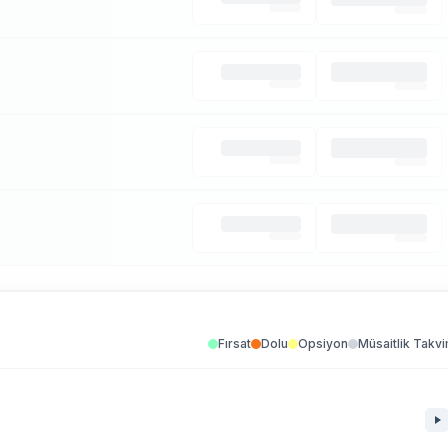
Fırsat
Dolu
Opsiyon
Müsaitlik Takvi