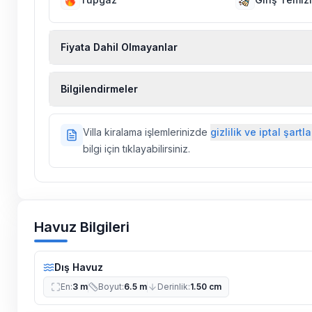
Fiyata Dahil Olmayanlar
Ekstra temizlik, ekstra yeni çarşaf ve havlu, kiralık
Bilgilendirmeler
hizmetleri, sağlık vs. sigortaları fiyatlara dahil değild
Doğa içerisinde konuma sahip olan tüm villalarımı
Villa kiralama işlemlerinizde
gizlilik ve iptal şartla
ilaçlama yapılmaktadır. Buna rağmen çevrede kel
bilgi için tıklayabilirsiniz.
vs. bulunma ihtimali vardır.
Villalarımızın bulunmuş olduğu bölgelerde dönemse
çalışmaları yapılabilmektedir. Bu çalışma nedeniyle
elektrik ve su kesintileri yaşanabilmektedir.
Havuz Bilgileri
Dış Havuz
En
:
3 m
Boyut
:
6.5 m
Derinlik
:
1.50 cm