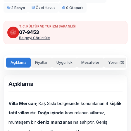
2 Banyo
Özel Havuz
0 Otopark
T.C. KÜLTÜR VE TURİZM BAKANLIĞI
07-9453
Belgeyi Görüntüle
Açıklama
Fiyatlar
Uygunluk
Mesafeler
Yorum(0)
Açıklama
Villa Mercan
; Kaş Sısla bölgesinde konumlanan 4
kişilik
tatil villası
dır.
Doğa içinde
konumlanan villamız,
muhteşem bir
deniz manzarası
na sahiptir. Geniş