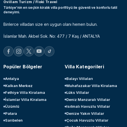
Ovillam Turizm / Floki Travel
Türkiye’nin en seçkin kiralık villa portföyü ile güvenli ve konforlu tatil
deneyimi.
Binlerce villadan size en uygun olanı hemen bulun.
İslamlar Mah. Akbel Sok. No: 477 / 7 Kaş / ANTALYA
Popüler Bölgeler
Villa Kategorileri
Antalya
Balayı Villaları
Kalkan Merkez
Muhafazakar Villa Kiralama
Fethiye Villa Kiralama
Lüks Villalar
İslamlar Villa Kiralama
Deniz Manzaralı Villalar
Üzümlü
Isıtmalı Havuzlu Villalar
Patara
Denize Yakın Villalar
Sarıbelen
Çocuk Havuzlu Villalar