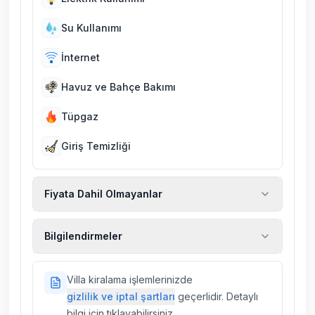
Su Kullanımı
İnternet
Havuz ve Bahçe Bakımı
Tüpgaz
Giriş Temizliği
Fiyata Dahil Olmayanlar
Ekstra temizlik, ekstra yeni çarşaf ve havlu,
Bilgilendirmeler
kiralık araç, rehberlik hizmetleri, sağlık vs.
sigortaları fiyatlara dahil değildir.
Doğa içerisinde konuma sahip olan tüm
Villa kiralama işlemlerinizde
villalarımızda düzenli olarak ilaçlama
gizlilik ve iptal şartları
geçerlidir. Detaylı
yapılmaktadır. Buna rağmen çevrede
bilgi için tıklayabilirsiniz.