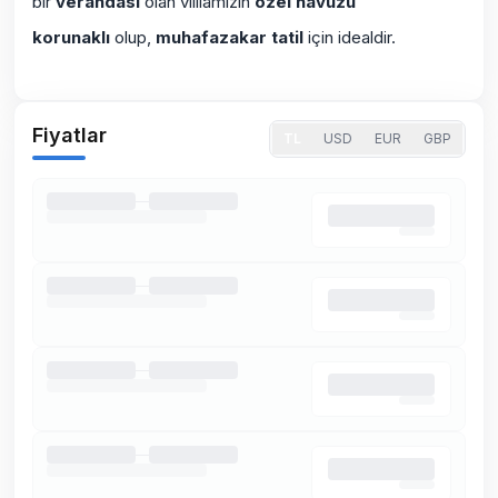
bir
verandası
olan villlamızın
özel havuzu
korunaklı
olup,
muhafazakar tatil
için idealdir.
Fiyatlar
TL
USD
EUR
GBP