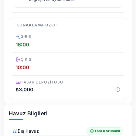
kelebek, böcek, sinek vs. bulunma ihtimali
vardır.
Villalarımızın bulunmuş olduğu bölgelerde
KONAKLAMA ÖZETI
dönemsel olarak altyapı çalışmaları
yapılabilmektedir. Bu çalışma nedeniyle yol
GIRIŞ
çalışması, elektrik ve su kesintileri
16:00
yaşanabilmektedir.
ÇIKIŞ
10:00
HASAR DEPOZITOSU
₺
3.000
Havuz Bilgileri
Dış Havuz
Tam Korunakli