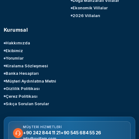
Doğa Manzaralı Villalar
Ekonomik Villalar
2026 Villaları
Kurumsal
Hakkımızda
Ekibimiz
Yorumlar
Kiralama Sözleşmesi
Banka Hesapları
Müşteri Aydınlatma Metni
Gizlilik Politikası
Çerez Politikası
Sıkça Sorulan Sorular
MÜŞTERI HIZMETLERI
+90 242 844 11 21
+90 545 684 55 26
info@ovillam.com