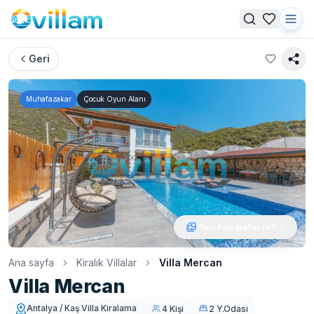
Geri
Muhafazakar
Çocuk Oyun Alanı
Tüm Fotoğraflar (
41
)
Ana sayfa
Kiralık Villalar
Villa Mercan
Villa Mercan
Antalya / Kaş Villa Kiralama
4 Kişi
2 Y.Odası