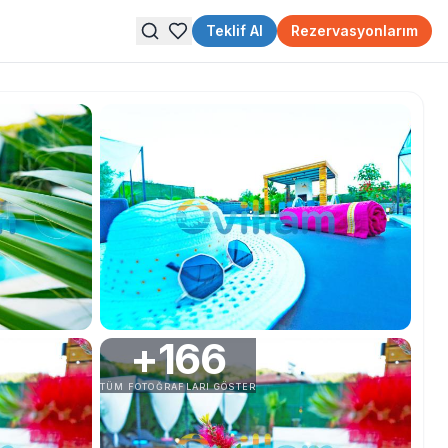
Teklif Al
Rezervasyonlarım
+
166
TÜM FOTOĞRAFLARI GÖSTER