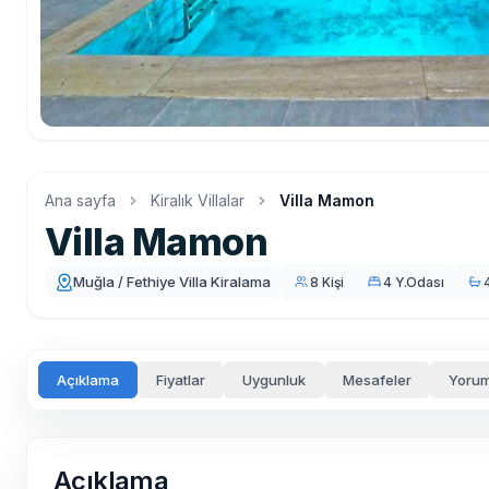
Ana sayfa
Kiralık Villalar
Villa Mamon
Villa Mamon
Muğla / Fethiye Villa Kiralama
8 Kişi
4 Y.Odası
Açıklama
Fiyatlar
Uygunluk
Mesafeler
Yorum
Açıklama