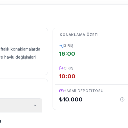
KONAKLAMA ÖZETI
GIRIŞ
haftalık konaklamalarda
16:00
ve havlu değişimleri
ÇIKIŞ
10:00
HASAR DEPOZITOSU
₺
10.000
ı