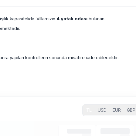
şilik kapasitelidir. Villamızın
4 yatak odası
bulunan
lemektedir.
ra yapılan kontrollerin sonunda misafire iade edilecektir.
TL
USD
EUR
GBP