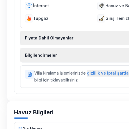
İnternet
Havuz ve B
Tüpgaz
Giriş Temizl
Fiyata Dahil Olmayanlar
Ekstra temizlik, ekstra yeni çarşaf ve havlu, kiralık
Bilgilendirmeler
hizmetleri, sağlık vs. sigortaları fiyatlara dahil değild
Doğa içerisinde konuma sahip olan tüm villalarımı
Villa kiralama işlemlerinizde
gizlilik ve iptal şartla
ilaçlama yapılmaktadır. Buna rağmen çevrede kel
bilgi için tıklayabilirsiniz.
vs. bulunma ihtimali vardır.
Villalarımızın bulunmuş olduğu bölgelerde dönemse
çalışmaları yapılabilmektedir. Bu çalışma nedeniyle
elektrik ve su kesintileri yaşanabilmektedir.
Havuz Bilgileri
Dış Havuz