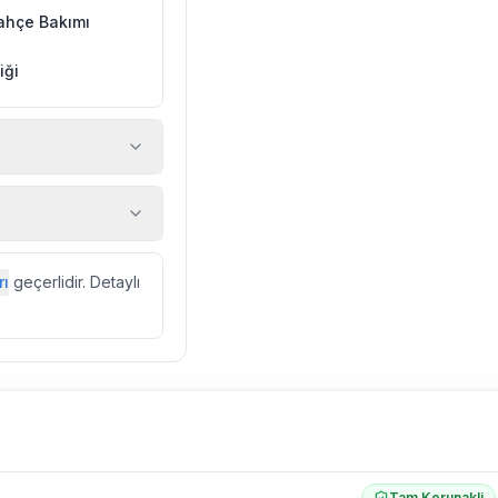
ahçe Bakımı
iği
 araç, rehberlik
ir.
zda düzenli olarak
rı
geçerlidir. Detaylı
ebek, böcek, sinek
l olarak altyapı
 yol çalışması,
Tam Korunakli