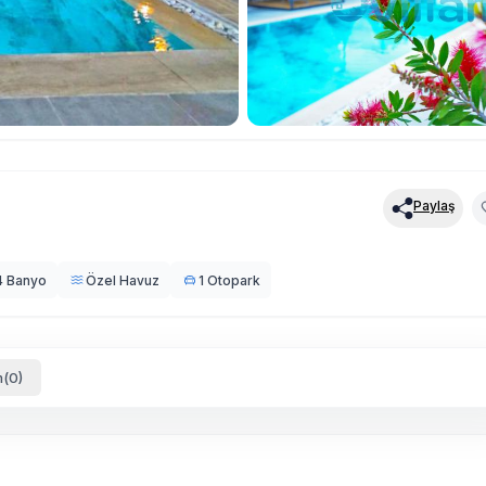
Paylaş
4 Banyo
Özel Havuz
1 Otopark
(0)