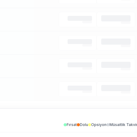
Fırsat
Dolu
Opsiyon
Müsaitlik Takvi