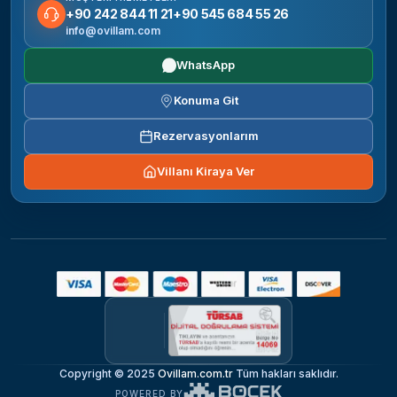
+90 242 844 11 21
+90 545 684 55 26
info@ovillam.com
WhatsApp
Konuma Git
Rezervasyonlarım
Villanı Kiraya Ver
Copyright © 2025
Ovillam.com.tr
Tüm hakları saklıdır.
POWERED BY