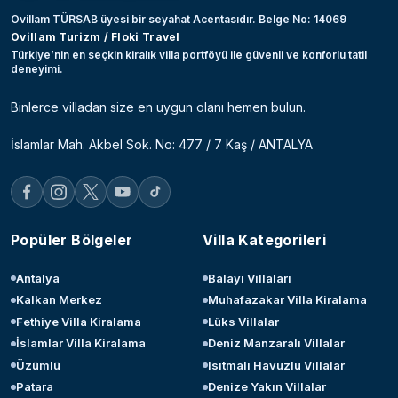
Ovillam TÜRSAB üyesi bir seyahat Acentasıdır. Belge No: 14069
Ovillam Turizm / Floki Travel
Türkiye’nin en seçkin kiralık villa portföyü ile güvenli ve konforlu tatil
deneyimi.
Binlerce villadan size en uygun olanı hemen bulun.
İslamlar Mah. Akbel Sok. No: 477 / 7 Kaş / ANTALYA
Popüler Bölgeler
Villa Kategorileri
Antalya
Balayı Villaları
Kalkan Merkez
Muhafazakar Villa Kiralama
Fethiye Villa Kiralama
Lüks Villalar
İslamlar Villa Kiralama
Deniz Manzaralı Villalar
Üzümlü
Isıtmalı Havuzlu Villalar
Patara
Denize Yakın Villalar