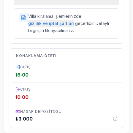
kiralık araç, rehberlik hizmetleri, sağlık vs.
sigortaları fiyatlara dahil değildir.
Doğa içerisinde konuma sahip olan tüm
Villa kiralama işlemlerinizde
villalarımızda düzenli olarak ilaçlama
gizlilik ve iptal şartları
geçerlidir. Detaylı
yapılmaktadır. Buna rağmen çevrede
bilgi için tıklayabilirsiniz.
kelebek, böcek, sinek vs. bulunma ihtimali
vardır.
Villalarımızın bulunmuş olduğu bölgelerde
KONAKLAMA ÖZETI
dönemsel olarak altyapı çalışmaları
yapılabilmektedir. Bu çalışma nedeniyle yol
GIRIŞ
çalışması, elektrik ve su kesintileri
16:00
yaşanabilmektedir.
ÇIKIŞ
10:00
HASAR DEPOZITOSU
₺
3.000