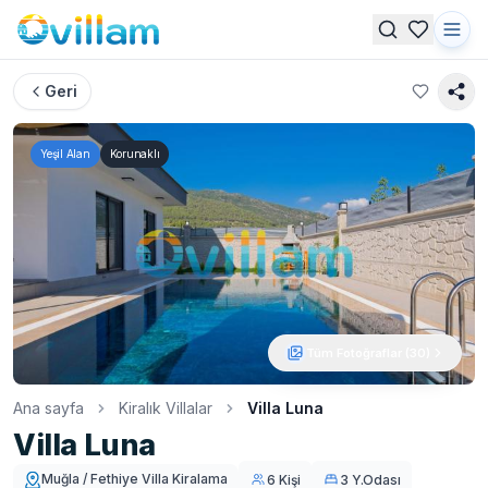
Geri
Yeşil Alan
Korunaklı
Tüm Fotoğraflar (
30
)
Ana sayfa
Kiralık Villalar
Villa Luna
Villa Luna
Muğla / Fethiye Villa Kiralama
6 Kişi
3 Y.Odası