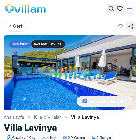
Geri
Doğa İçinde
Korunaklı Havuzlu
Tüm Fotoğraflar (
84
)
Ana sayfa
Kiralık Villalar
Villa Lavinya
Villa Lavinya
Antalya / Kaş
4 Kişi
2 Y.Odası
3 Banyo