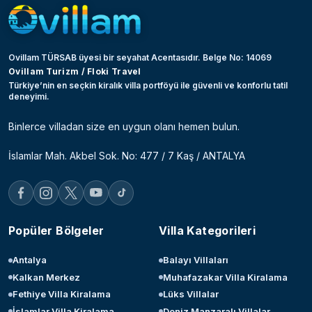
Ovillam TÜRSAB üyesi bir seyahat Acentasıdır. Belge No: 14069
Ovillam Turizm / Floki Travel
Türkiye’nin en seçkin kiralık villa portföyü ile güvenli ve konforlu tatil
deneyimi.
Binlerce villadan size en uygun olanı hemen bulun.
İslamlar Mah. Akbel Sok. No: 477 / 7 Kaş / ANTALYA
Popüler Bölgeler
Villa Kategorileri
Antalya
Balayı Villaları
Kalkan Merkez
Muhafazakar Villa Kiralama
Fethiye Villa Kiralama
Lüks Villalar
İslamlar Villa Kiralama
Deniz Manzaralı Villalar