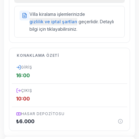
sigortaları fiyatlara dahil değildir.
Doğa içerisinde konuma sahip olan tüm
Villa kiralama işlemlerinizde
villalarımızda düzenli olarak ilaçlama
gizlilik ve iptal şartları
geçerlidir. Detaylı
yapılmaktadır. Buna rağmen çevrede
bilgi için tıklayabilirsiniz.
kelebek, böcek, sinek vs. bulunma ihtimali
vardır.
Villalarımızın bulunmuş olduğu bölgelerde
KONAKLAMA ÖZETI
dönemsel olarak altyapı çalışmaları
yapılabilmektedir. Bu çalışma nedeniyle yol
GIRIŞ
çalışması, elektrik ve su kesintileri
16:00
yaşanabilmektedir.
ÇIKIŞ
10:00
HASAR DEPOZITOSU
₺
6.000