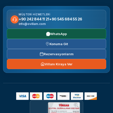
MÜŞTERI HIZMETLERI
+90 242 844 11 21
+90 545 684 55 26
info@ovillam.com
WhatsApp
Konuma Git
Rezervasyonlarım
Villanı Kiraya Ver