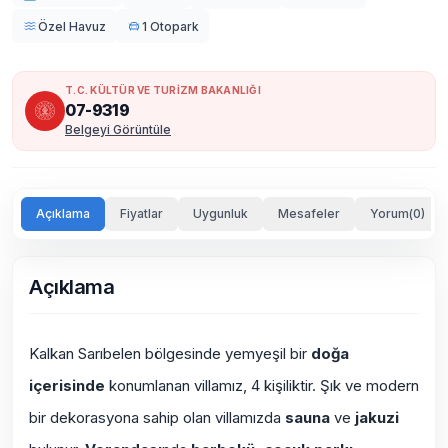
Özel Havuz
1 Otopark
T.C. KÜLTÜR VE TURİZM BAKANLIĞI
07-9319
Belgeyi Görüntüle
Açıklama
Fiyatlar
Uygunluk
Mesafeler
Yorum(0)
Açıklama
Kalkan Sarıbelen bölgesinde yemyeşil bir
doğa
içerisinde
konumlanan villamız, 4 kişiliktir. Şık ve modern
bir dekorasyona sahip olan villamızda
sauna
ve
jakuzi