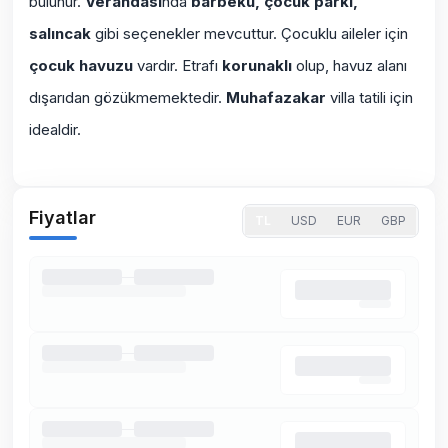
bulunur.
Verandası
nda
barbekü, çocuk parkı,
salıncak
gibi seçenekler mevcuttur. Çocuklu aileler için
çocuk havuzu
vardır. Etrafı
korunaklı
olup, havuz alanı
dışarıdan gözükmemektedir.
Muhafazakar
villa tatili için
idealdir.
Fiyatlar
TL
USD
EUR
GBP