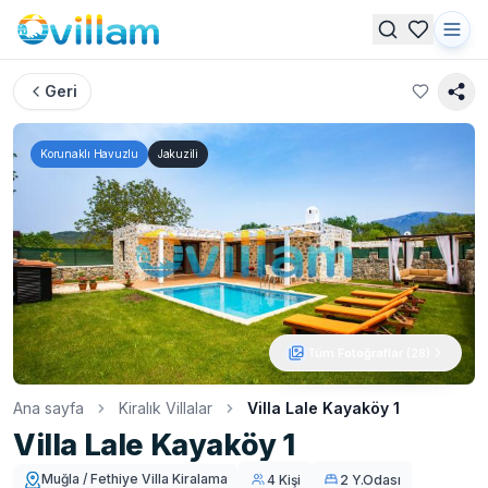
Geri
Korunaklı Havuzlu
Jakuzili
Tüm Fotoğraflar (
28
)
Ana sayfa
Kiralık Villalar
Villa Lale Kayaköy 1
Villa Lale Kayaköy 1
Muğla / Fethiye Villa Kiralama
4 Kişi
2 Y.Odası