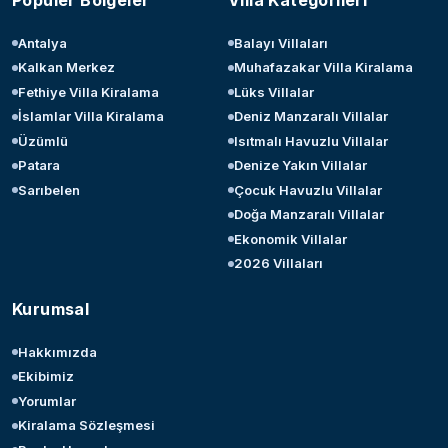
Popüler Bölgeler
Villa Kategorileri
Antalya
Balayı Villaları
Kalkan Merkez
Muhafazakar Villa Kiralama
Fethiye Villa Kiralama
Lüks Villalar
İslamlar Villa Kiralama
Deniz Manzaralı Villalar
Üzümlü
Isıtmalı Havuzlu Villalar
Patara
Denize Yakın Villalar
Sarıbelen
Çocuk Havuzlu Villalar
Doğa Manzaralı Villalar
Ekonomik Villalar
2026 Villaları
Kurumsal
Hakkımızda
Ekibimiz
Yorumlar
Kiralama Sözleşmesi