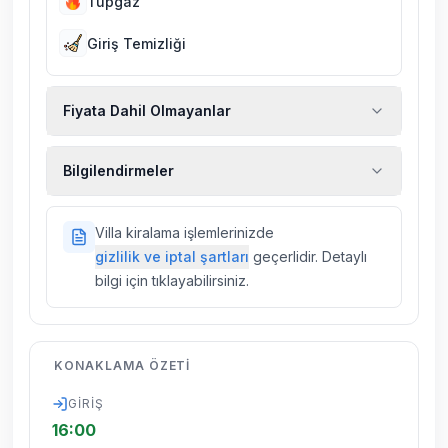
Tüpgaz
Giriş Temizliği
Fiyata Dahil Olmayanlar
Ekstra temizlik, ekstra yeni çarşaf ve havlu,
Bilgilendirmeler
kiralık araç, rehberlik hizmetleri, sağlık vs.
sigortaları fiyatlara dahil değildir.
Doğa içerisinde konuma sahip olan tüm
Villa kiralama işlemlerinizde
villalarımızda düzenli olarak ilaçlama
gizlilik ve iptal şartları
geçerlidir. Detaylı
yapılmaktadır. Buna rağmen çevrede
bilgi için tıklayabilirsiniz.
kelebek, böcek, sinek vs. bulunma ihtimali
vardır.
Villalarımızın bulunmuş olduğu bölgelerde
KONAKLAMA ÖZETI
dönemsel olarak altyapı çalışmaları
yapılabilmektedir. Bu çalışma nedeniyle yol
GIRIŞ
çalışması, elektrik ve su kesintileri
16:00
yaşanabilmektedir.