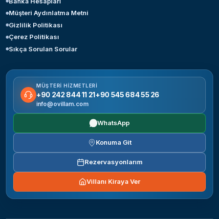
Banka Hesapları
Müşteri Aydınlatma Metni
Gizlilik Politikası
Çerez Politikası
Sıkça Sorulan Sorular
MÜŞTERI HIZMETLERI
+90 242 844 11 21
+90 545 684 55 26
info@ovillam.com
WhatsApp
Konuma Git
Rezervasyonlarım
Villanı Kiraya Ver