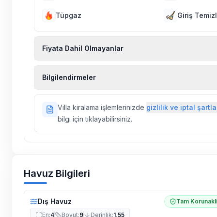
Tüpgaz
Giriş Temizl
Fiyata Dahil Olmayanlar
Ekstra temizlik, ekstra yeni çarşaf ve havlu, kiralık
Bilgilendirmeler
hizmetleri, sağlık vs. sigortaları fiyatlara dahil değild
Doğa içerisinde konuma sahip olan tüm villalarımı
Villa kiralama işlemlerinizde
gizlilik ve iptal şartla
ilaçlama yapılmaktadır. Buna rağmen çevrede kel
bilgi için tıklayabilirsiniz.
vs. bulunma ihtimali vardır.
Villalarımızın bulunmuş olduğu bölgelerde dönemse
çalışmaları yapılabilmektedir. Bu çalışma nedeniyle
elektrik ve su kesintileri yaşanabilmektedir.
Havuz Bilgileri
Dış Havuz
Tam Korunakl
En
:
4
Boyut
:
9
Derinlik
:
1,55