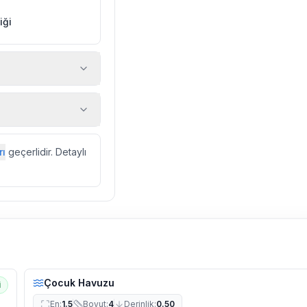
iği
 araç, rehberlik
ir.
zda düzenli olarak
rı
geçerlidir. Detaylı
ebek, böcek, sinek
l olarak altyapı
 yol çalışması,
Çocuk Havuzu
i
En
:
1.5
Boyut
:
4
Derinlik
:
0.50