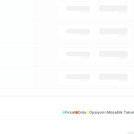
Fırsat
Dolu
Opsiyon
Müsaitlik Takvi