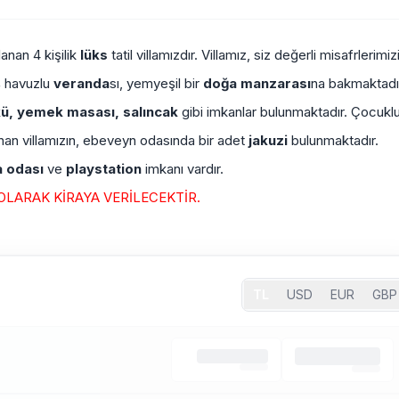
anan 4 kişilik
lüks
tatil villamızdır. Villamız, siz değerli misafrlerimiz
ş havuzlu
veranda
sı, yemyeşil bir
doğa manzarası
na bakmaktadı
kü, yemek masası, salıncak
gibi imkanlar bulunmaktadır. Çocukl
nan villamızın, ebeveyn odasında bir adet
jakuzi
bulunmaktadır.
 odası
ve
playstation
imkanı vardır.
OLARAK KİRAYA VERİLECEKTİR.
TL
USD
EUR
GBP