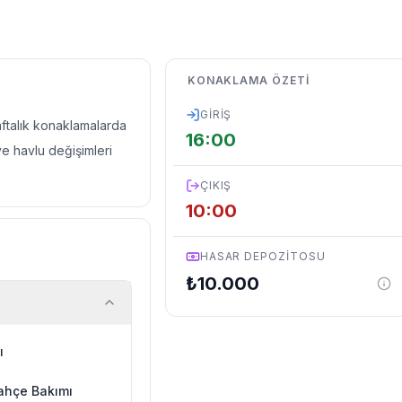
KONAKLAMA ÖZETI
GIRIŞ
haftalık konaklamalarda
16:00
ve havlu değişimleri
ÇIKIŞ
10:00
HASAR DEPOZITOSU
₺
10.000
ı
ahçe Bakımı