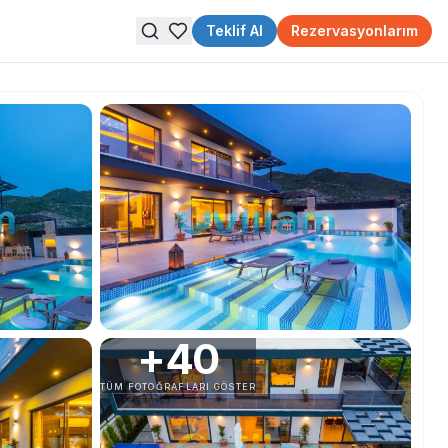
Teklif Al
Rezervasyonlarım
+
40
TÜM FOTOĞRAFLARI GÖSTER