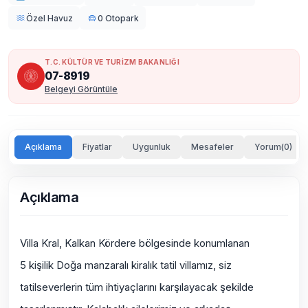
Özel Havuz
0 Otopark
T.C. KÜLTÜR VE TURİZM BAKANLIĞI
07-8919
Belgeyi Görüntüle
Açıklama
Fiyatlar
Uygunluk
Mesafeler
Yorum(0)
Açıklama
Villa Kral, Kalkan Kördere bölgesinde konumlanan
5 kişilik
Doğa manzaralı
kiralık tatil villamız, siz
tatilseverlerin tüm ihtiyaçlarını karşılayacak şekilde