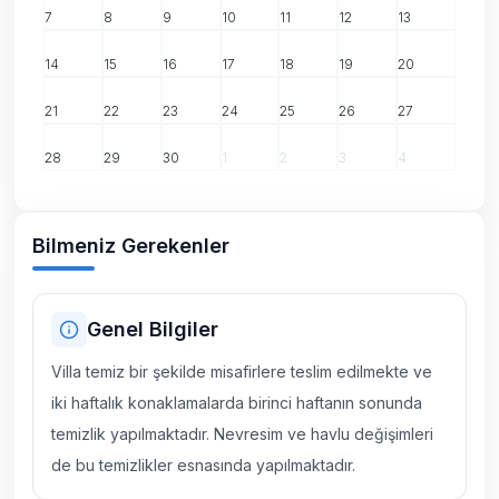
7
8
9
10
11
12
13
14
15
16
17
18
19
20
21
22
23
24
25
26
27
28
29
30
1
2
3
4
Bilmeniz Gerekenler
Genel Bilgiler
Villa temiz bir şekilde misafirlere teslim edilmekte ve
iki haftalık konaklamalarda birinci haftanın sonunda
temizlik yapılmaktadır. Nevresim ve havlu değişimleri
de bu temizlikler esnasında yapılmaktadır.