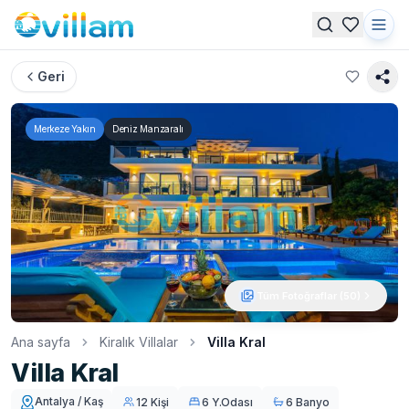
Geri
Merkeze Yakın
Deniz Manzaralı
Tüm Fotoğraflar (
50
)
Ana sayfa
Kiralık Villalar
Villa Kral
Villa Kral
Antalya / Kaş
12 Kişi
6 Y.Odası
6 Banyo