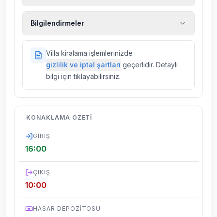
Ekstra temizlik, ekstra yeni çarşaf ve havlu,
Bilgilendirmeler
kiralık araç, rehberlik hizmetleri, sağlık vs.
sigortaları fiyatlara dahil değildir.
Doğa içerisinde konuma sahip olan tüm
Villa kiralama işlemlerinizde
villalarımızda düzenli olarak ilaçlama
gizlilik ve iptal şartları
geçerlidir. Detaylı
yapılmaktadır. Buna rağmen çevrede
bilgi için tıklayabilirsiniz.
kelebek, böcek, sinek vs. bulunma ihtimali
vardır.
Villalarımızın bulunmuş olduğu bölgelerde
KONAKLAMA ÖZETI
dönemsel olarak altyapı çalışmaları
yapılabilmektedir. Bu çalışma nedeniyle yol
GIRIŞ
çalışması, elektrik ve su kesintileri
16:00
yaşanabilmektedir.
ÇIKIŞ
10:00
HASAR DEPOZITOSU