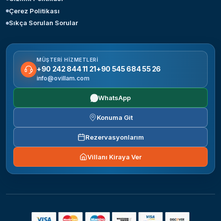
Çerez Politikası
Sıkça Sorulan Sorular
MÜŞTERI HIZMETLERI
+90 242 844 11 21
+90 545 684 55 26
info@ovillam.com
WhatsApp
Konuma Git
Rezervasyonlarım
Villanı Kiraya Ver