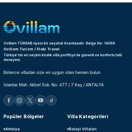
Ovillam TÜRSAB üyesi bir seyahat Acentasıdır. Belge No: 14069
Ovillam Turizm / Floki Travel
Türkiye’nin en seçkin kiralık villa portföyü ile güvenli ve konforlu tatil
deneyimi.
Binlerce villadan size en uygun olanı hemen bulun.
İslamlar Mah. Akbel Sok. No: 477 / 7 Kaş / ANTALYA
Popüler Bölgeler
Villa Kategorileri
Antalya
Balayı Villaları