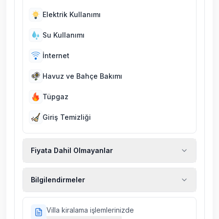
Elektrik Kullanımı
Su Kullanımı
İnternet
Havuz ve Bahçe Bakımı
Tüpgaz
Giriş Temizliği
Fiyata Dahil Olmayanlar
Ekstra temizlik, ekstra yeni çarşaf ve havlu,
Bilgilendirmeler
kiralık araç, rehberlik hizmetleri, sağlık vs.
sigortaları fiyatlara dahil değildir.
Doğa içerisinde konuma sahip olan tüm
Villa kiralama işlemlerinizde
villalarımızda düzenli olarak ilaçlama