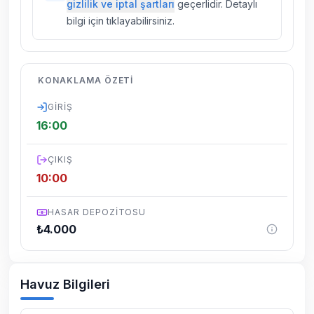
gizlilik ve iptal şartları
geçerlidir. Detaylı
yapılmaktadır. Buna rağmen çevrede
bilgi için tıklayabilirsiniz.
kelebek, böcek, sinek vs. bulunma ihtimali
vardır.
Villalarımızın bulunmuş olduğu bölgelerde
KONAKLAMA ÖZETI
dönemsel olarak altyapı çalışmaları
yapılabilmektedir. Bu çalışma nedeniyle yol
GIRIŞ
çalışması, elektrik ve su kesintileri
16:00
yaşanabilmektedir.
ÇIKIŞ
10:00
HASAR DEPOZITOSU
₺
4.000
Havuz Bilgileri