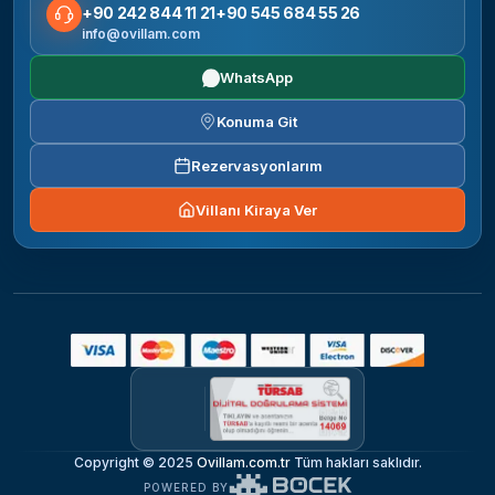
+90 242 844 11 21
+90 545 684 55 26
info@ovillam.com
WhatsApp
Konuma Git
Rezervasyonlarım
Villanı Kiraya Ver
Copyright © 2025
Ovillam.com.tr
Tüm hakları saklıdır.
POWERED BY