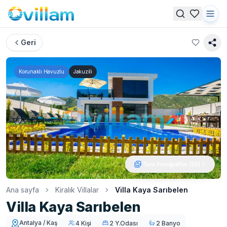
Geri
Korunaklı Havuzlu
Jakuzili
Tüm Fotoğraflar (
55
)
Ana sayfa
Kiralık Villalar
Villa Kaya Sarıbelen
Villa Kaya Sarıbelen
Antalya / Kaş
4 Kişi
2 Y.Odası
2 Banyo