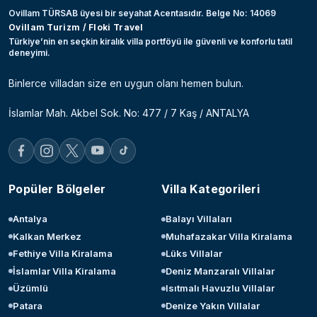
Ovillam TÜRSAB üyesi bir seyahat Acentasıdır. Belge No: 14069
Ovillam Turizm / Floki Travel
Türkiye’nin en seçkin kiralık villa portföyü ile güvenli ve konforlu tatil
deneyimi.
Binlerce villadan size en uygun olanı hemen bulun.
İslamlar Mah. Akbel Sok. No: 477 / 7 Kaş / ANTALYA
Popüler Bölgeler
Villa Kategorileri
Antalya
Balayı Villaları
Kalkan Merkez
Muhafazakar Villa Kiralama
Fethiye Villa Kiralama
Lüks Villalar
İslamlar Villa Kiralama
Deniz Manzaralı Villalar
Üzümlü
Isıtmalı Havuzlu Villalar
Patara
Denize Yakın Villalar