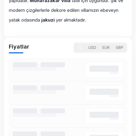
yapıdadır.
Muhafazakar villa
tatili için uygundur. Şık ve
modern çizgilerlerle dekore edilen villamızın ebeveyn
yatak odasında
jakuzi
yer almaktadır.
Fiyatlar
TL
USD
EUR
GBP