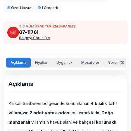
Özel Havuz
1 Otopark
T.C. KÜLTÜR VE TURİZM BAKANLIĞI
07-11761
Belgeyi Görüntüle
Açıklama
Fiyatlar
Uygunluk
Mesafeler
Yorum(0)
Açıklama
Kalkan Sarıbelen bölgesinde konumlanan
4 kişilik tatil
villamız
ın
2 adet yatak odası
bulunmaktadır.
Doğa
manzaralı
villamızın havuz alanı ve bahçesi
korunaklı