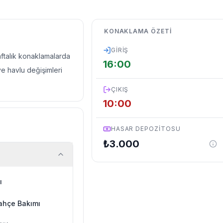
KONAKLAMA ÖZETI
GIRIŞ
haftalık konaklamalarda
16:00
ve havlu değişimleri
ÇIKIŞ
10:00
HASAR DEPOZITOSU
₺
3.000
ı
ahçe Bakımı