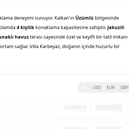
klama deneyimi sunuyor. Kalkan'ın
Üzümlü
bölgesinde
oplamda
4 kişilik
konaklama kapasitesine sahiptir.
Jakuzili
unaklı havuz
terası sayesinde özel ve keyifli bir tatil imkanı
ir ortam sağlar. Villa Karbeyaz, doğanın içinde huzurlu bir
TL
USD
EUR
GBP