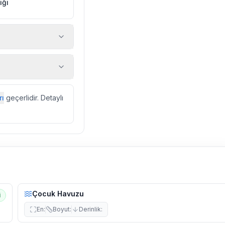
iği
 araç, rehberlik
ir.
zda düzenli olarak
rı
geçerlidir. Detaylı
ebek, böcek, sinek
l olarak altyapı
 yol çalışması,
Çocuk Havuzu
i
En
:
Boyut
:
Derinlik
: