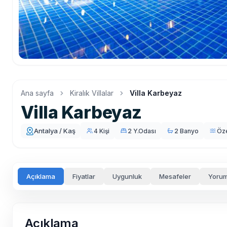
Ana sayfa
Kiralık Villalar
Villa Karbeyaz
Villa Karbeyaz
Antalya / Kaş
4 Kişi
2 Y.Odası
2 Banyo
Öz
Açıklama
Fiyatlar
Uygunluk
Mesafeler
Yorum
Açıklama