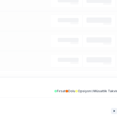
Fırsat
Dolu
Opsiyon
Müsaitlik Takvi