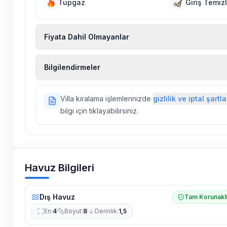
Tüpgaz
Giriş Temizl
Fiyata Dahil Olmayanlar
Ekstra temizlik, ekstra yeni çarşaf ve havlu, kiralık
Bilgilendirmeler
hizmetleri, sağlık vs. sigortaları fiyatlara dahil değild
Doğa içerisinde konuma sahip olan tüm villalarımı
Villa kiralama işlemlerinizde
gizlilik ve iptal şartla
ilaçlama yapılmaktadır. Buna rağmen çevrede kel
bilgi için tıklayabilirsiniz.
vs. bulunma ihtimali vardır.
Villalarımızın bulunmuş olduğu bölgelerde dönemse
çalışmaları yapılabilmektedir. Bu çalışma nedeniyle
elektrik ve su kesintileri yaşanabilmektedir.
Havuz Bilgileri
Dış Havuz
Tam Korunakl
En
:
4
Boyut
:
8
Derinlik
:
1,5