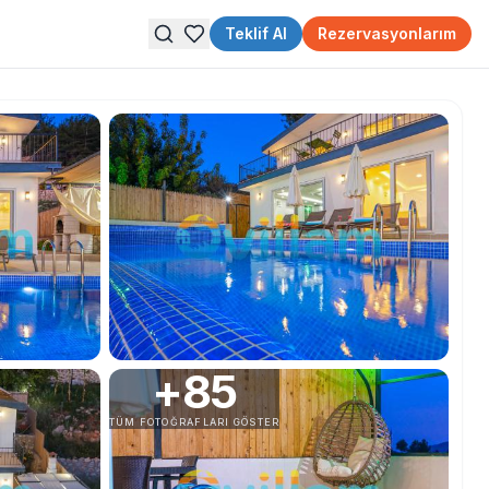
Teklif Al
Rezervasyonlarım
+
85
TÜM FOTOĞRAFLARI GÖSTER